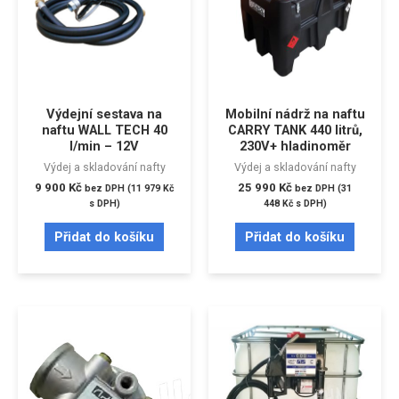
Výdejní sestava na
Mobilní nádrž na naftu
naftu WALL TECH 40
CARRY TANK 440 litrů,
l/min – 12V
230V+ hladinoměr
Výdej a skladování nafty
Výdej a skladování nafty
9 900
Kč
25 990
Kč
bez DPH (
11 979
Kč
bez DPH (
31
s DPH)
448
Kč
s DPH)
Přidat do košíku
Přidat do košíku