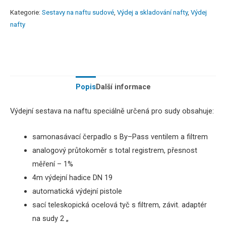
Kategorie:
Sestavy na naftu sudové
,
Výdej a skladování nafty
,
Výdej
nafty
Popis
Další informace
Výdejní sestava na naftu speciálně určená pro sudy obsahuje:
samonasávací
čerpadlo
s
By
–
Pass
ventilem a filtrem
analogový
průtokoměr s total registrem, přesnost
měření – 1%
4m
výdejní
hadice
DN 19
automatická
výdejní pistole
sací
teleskopická
ocelová
tyč
s
filtrem
,
závit
.
adaptér
na sudy 2
„