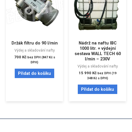
Držák filtru do 90 l/min
Nádrž na naftu IBC
1000 litr. + výdejní
Výdej a skladování nafty
sestava WALL TECH 60
700
Kč
bez DPH (
847
Kč
s
l/min – 230V
DPH)
Výdej a skladování nafty
15 990
Kč
Přidat do košíku
bez DPH (
19
348
Kč
s DPH)
Přidat do košíku