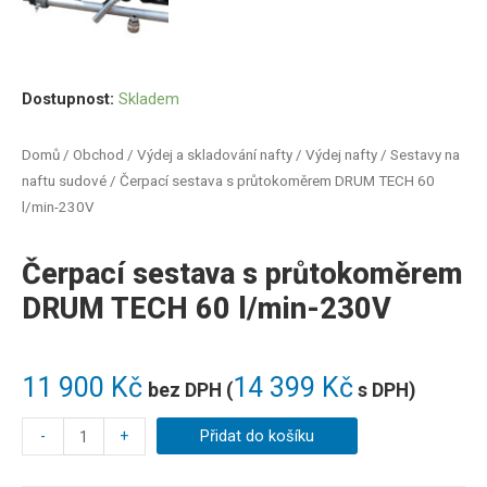
Dostupnost:
Skladem
Domů
/
Obchod
/
Výdej a skladování nafty
/
Výdej nafty
/
Sestavy na
naftu sudové
/ Čerpací sestava s průtokoměrem DRUM TECH 60
l/min-230V
Čerpací sestava s průtokoměrem
DRUM TECH 60 l/min-230V
11 900
Kč
14 399
Kč
bez DPH (
s DPH)
-
+
Přidat do košíku