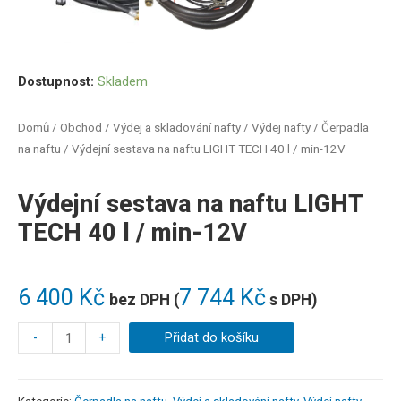
Dostupnost:
Skladem
Domů
/
Obchod
/
Výdej a skladování nafty
/
Výdej nafty
/
Čerpadla
na naftu
/ Výdejní sestava na naftu LIGHT TECH 40 l / min-12V
Výdejní sestava na naftu LIGHT
TECH 40 l / min-12V
6 400
Kč
7 744
Kč
bez DPH (
s DPH)
-
+
Přidat do košíku