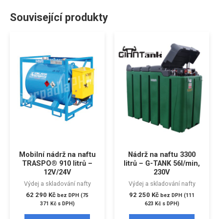
Související produkty
Mobilní nádrž na naftu
Nádrž na naftu 3300
TRASPO® 910 litrů –
litrů – G-TANK 56l/min,
12V/24V
230V
Výdej a skladování nafty
Výdej a skladování nafty
62 290
Kč
92 250
Kč
bez DPH (
75
bez DPH (
111
371
Kč
s DPH)
623
Kč
s DPH)