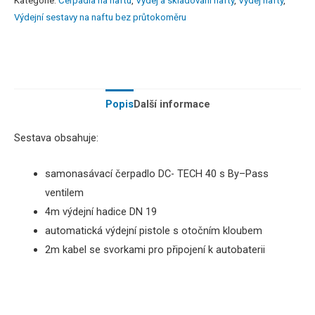
Kategorie:
Čerpadla na naftu
,
Výdej a skladování nafty
,
Výdej nafty
,
Výdejní sestavy na naftu bez průtokoměru
Popis
Další informace
Sestava
obsahuje
:
samonasávací
čerpadlo
DC-
TECH
40
s
By
–
Pass
ventilem
4m
výdejní
hadice
DN
19
automatická
výdejní pistole s otočním kloubem
2m
kabel
se svorkami
pro
připojení
k
autobaterii