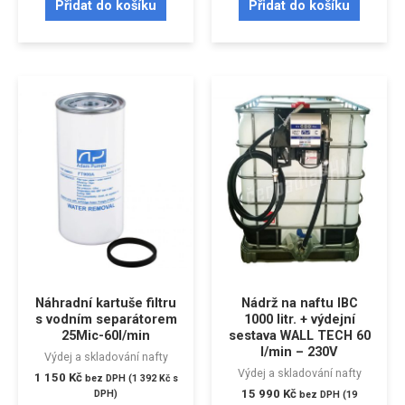
Přidat do košíku
Přidat do košíku
Náhradní kartuše filtru
Nádrž na naftu IBC
s vodním separátorem
1000 litr. + výdejní
25Mic-60l/min
sestava WALL TECH 60
l/min – 230V
Výdej a skladování nafty
Výdej a skladování nafty
1 150
Kč
bez DPH (
1 392
Kč
s
15 990
Kč
DPH)
bez DPH (
19