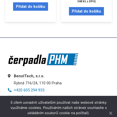
348
Kč
s DPH)
Přidat do košíku
Přidat do košíku
BenolTech, s.r.o.
Rybná 716/24, 110 00 Praha
+420 605 294 935
info@cerpadlaphm.cz
S cílem usnadnit uživatelům používat naše webové stránky
využíváme cookies. Používáním našich stránek souhlasíte s
ukládáním souborů cookie na počítači.