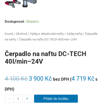
Dostupnost:
Skladem
Domů
/
Obchod
/
Výdej a skladování nafty
/
Výdej nafty
/
Čerpadla
na naftu
/ Čerpadlo na naftu DC-TECH 40l/min–24V
Čerpadlo na naftu DC-TECH
40l/min–24V
4 100
Kč
3 900
Kč
4 719
Kč
bez DPH (
s
DPH)
-
+
Přidat do košíku