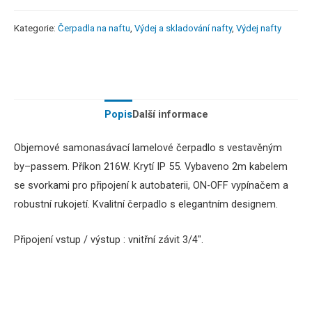
Kategorie:
Čerpadla na naftu
,
Výdej a skladování nafty
,
Výdej nafty
Popis
Další informace
Objemové
samonasávací
lamelové
čerpadlo
s vestavěným
by
–
passem.
Příkon 216W
.
Krytí
IP
55.
Vybaveno
2m
kabelem
se svorkami
pro
připojení
k
autobaterii
,
ON-OFF vypínačem a
robustní rukojetí. Kvalitní čerpadlo s elegantním designem.
Připojení vstup / výstup : vnitřní závit 3/4″.