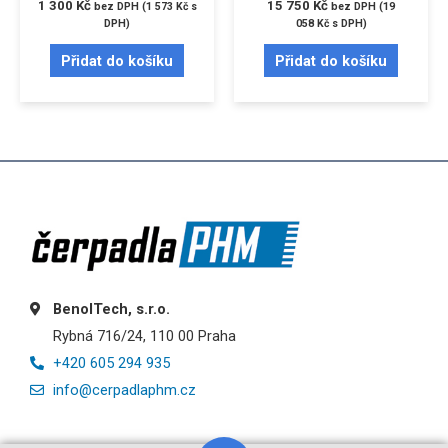
1 300
Kč
15 750
Kč
bez DPH (
1 573
Kč
s
bez DPH (
19
DPH)
058
Kč
s DPH)
Přidat do košíku
Přidat do košíku
BenolTech, s.r.o.
Rybná 716/24, 110 00 Praha
+420 605 294 935
info@cerpadlaphm.cz