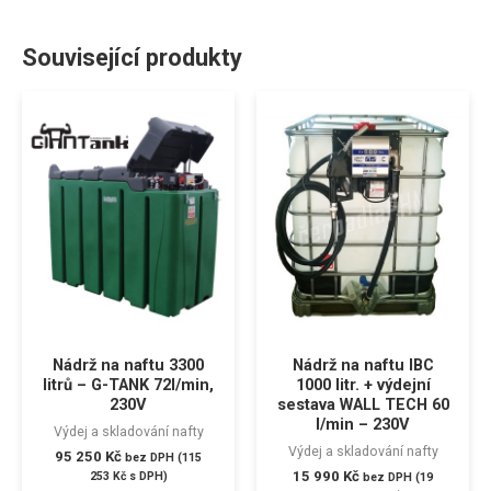
Související produkty
Nádrž na naftu 3300
Nádrž na naftu IBC
litrů – G-TANK 72l/min,
1000 litr. + výdejní
230V
sestava WALL TECH 60
l/min – 230V
Výdej a skladování nafty
Výdej a skladování nafty
95 250
Kč
bez DPH (
115
15 990
Kč
253
Kč
s DPH)
bez DPH (
19