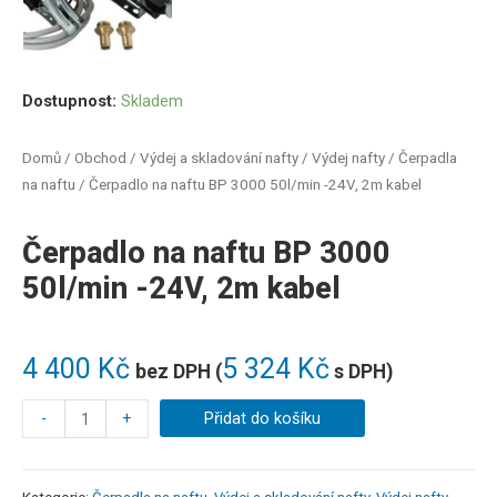
Dostupnost:
Skladem
Domů
/
Obchod
/
Výdej a skladování nafty
/
Výdej nafty
/
Čerpadla
na naftu
/ Čerpadlo na naftu BP 3000 50l/min -24V, 2m kabel
Čerpadlo na naftu BP 3000
50l/min -24V, 2m kabel
4 400
Kč
5 324
Kč
bez DPH (
s DPH)
-
+
Přidat do košíku