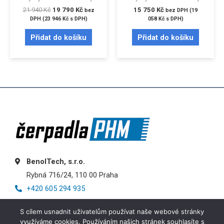
21 940
Kč
19 790
Kč
15 750
Kč
bez
bez DPH (
19
DPH (
23 946
Kč
s DPH)
058
Kč
s DPH)
Přidat do košíku
Přidat do košíku
BenolTech, s.r.o.
Rybná 716/24, 110 00 Praha
+420 605 294 935
info@cerpadlaphm.cz
S cílem usnadnit uživatelům používat naše webové stránky
využíváme cookies. Používáním našich stránek souhlasíte s