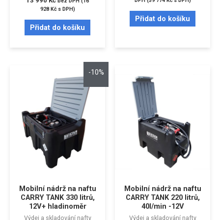
13 990
Kč
DPH (
59 774
Kč
s DPH)
bez DPH (
16
928
Kč
s DPH)
Přidat do košíku
Přidat do košíku
-10%
Mobilní nádrž na naftu
Mobilní nádrž na naftu
CARRY TANK 330 litrů,
CARRY TANK 220 litrů,
12V+ hladinoměr
40l/min -12V
Výdej a skladování nafty
Výdej a skladování nafty