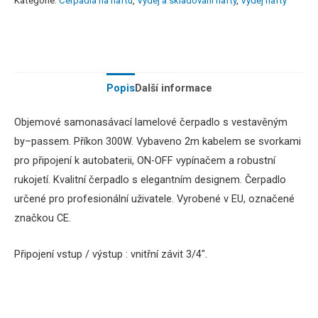
Kategorie:
Čerpadla na naftu
,
Výdej a skladování nafty
,
Výdej nafty
Popis
Další informace
Objemové
samonasávací
lamelové
čerpadlo
s vestavěným
by
–
passem.
Příkon 300W
.
Vybaveno
2m
kabelem
se svorkami
pro
připojení
k
autobaterii
,
ON-OFF vypínačem a robustní
rukojetí. Kvalitní čerpadlo s elegantním designem.
Čerpadlo
určené pro
profesionální uživatele
.
Vyrobené v EU
,
označené
značkou
CE
.
Připojení vstup / výstup : vnitřní závit 3/4″.