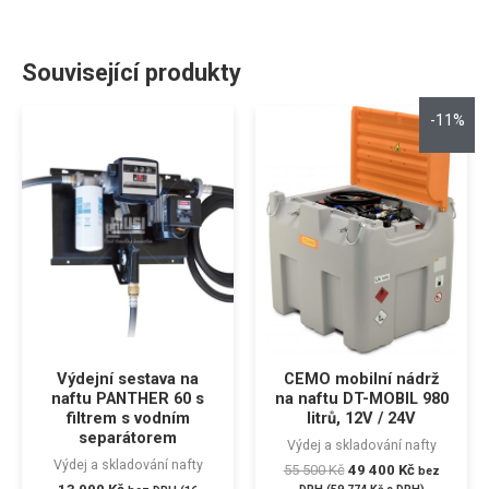
Související produkty
-11%
Výdejní sestava na
CEMO mobilní nádrž
naftu PANTHER 60 s
na naftu DT-MOBIL 980
filtrem s vodním
litrů, 12V / 24V
separátorem
Výdej a skladování nafty
Výdej a skladování nafty
55 500
Kč
49 400
Kč
bez