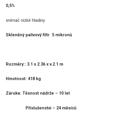
0,5%
snímač nízké hladiny
Skleněný palivový filtr 5 mikronů
Rozměry:
:
3.1 x 2.36 x v.2.1 m
Hmotnost: 418 kg
Záruka:
Těsnost nádrže – 10 let
Příslušenství – 24 měsíců