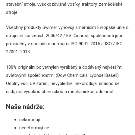
stavební stroje, vysokozdvižné vozíky, traktory, zemědělské
stroje.
Všechny produkty Swimer vyhovují směrnicím Evropské unie o
strojních zařízeních 2006/42 / ES.
Činnosti společnosti jsou
prováděny v souladu s normami ISO 9001: 2015 a ISO / IEC
27001: 2013.
100% originální polyethylen vyráběný a dodávaný největšími
světovými společnostmi (Dow Chemicals, LyondellBasell).
Odolný vůči UV záření, nevybledne, nekoroduje, snadno se
čistí, má vysokou chemickou a mechanickou odolnost.
Naše nádrže:
nekorodují
nedeformují se