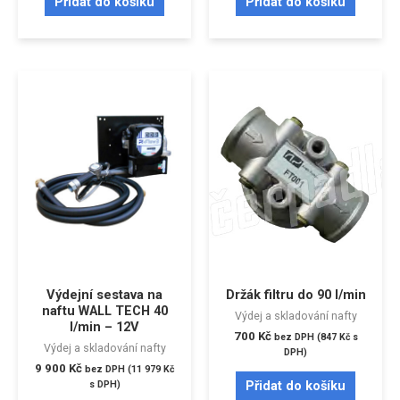
Přidat do košíku
Přidat do košíku
Výdejní sestava na
Držák filtru do 90 l/min
naftu WALL TECH 40
Výdej a skladování nafty
l/min – 12V
700
Kč
bez DPH (
847
Kč
s
Výdej a skladování nafty
DPH)
9 900
Kč
bez DPH (
11 979
Kč
Přidat do košíku
s DPH)