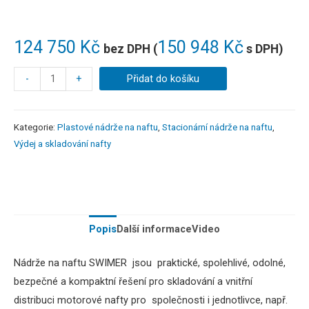
124 750
Kč
150 948
Kč
bez DPH (
s DPH)
-
+
Přidat do košíku
Kategorie:
Plastové nádrže na naftu
,
Stacionární nádrže na naftu
,
Výdej a skladování nafty
Popis
Další informace
Video
Nádrže na naftu SWIMER jsou praktické, spolehlivé, odolné,
bezpečné a kompaktní řešení pro skladování a vnitřní
distribuci motorové nafty pro společnosti i jednotlivce, např.