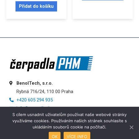
Přidat do košíku
BenolTech, s.r.o.
Rybná 716/24, 110 00 Praha
+420 605 294 935
info@cerpadlaphm.cz
S cílem usnadnit uživatelům používat naše webové stránky
využíváme cookies. Používáním našich stránek souhlasíte s
ukládáním souborů cookie na počítači.
OK
VÍCE INFO
Košík
Obchod
Můj účet
Menu