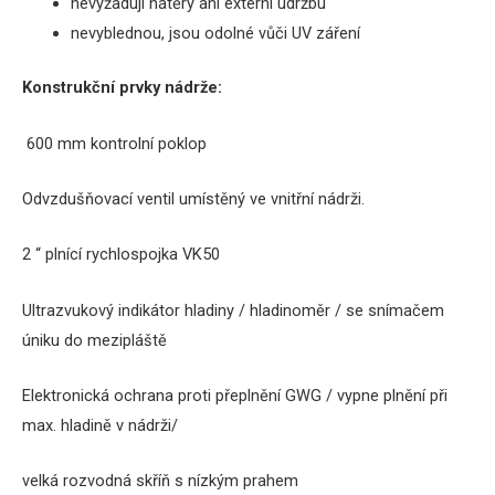
nevyžadují nátěry ani externí údržbu
nevyblednou, jsou odolné vůči UV záření
Konstrukční prvky nádrže:
600 mm kontrolní poklop
Odvzdušňovací ventil umístěný ve vnitřní nádrži.
2 “ plnící rychlospojka
VK50
Ultrazvukový indikátor hladiny / hladinoměr / se snímačem
úniku do mezipláště
Elektronická ochrana proti přeplnění GWG / vypne plnění při
max.
hladině v nádrži/
velká rozvodná skříň s nízkým prahem