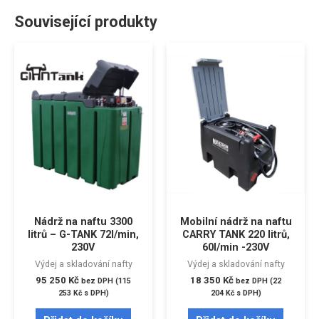
Související produkty
Nádrž na naftu 3300
Mobilní nádrž na naftu
litrů – G-TANK 72l/min,
CARRY TANK 220 litrů,
230V
60l/min -230V
Výdej a skladování nafty
Výdej a skladování nafty
95 250
Kč
18 350
Kč
bez DPH (
115
bez DPH (
22
253
Kč
s DPH)
204
Kč
s DPH)