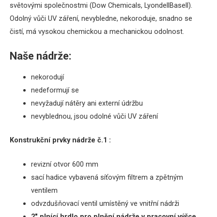
světovými společnostmi (Dow Chemicals, LyondellBasell).
Odolný vůči UV záření, nevybledne, nekoroduje, snadno se
čistí, má vysokou chemickou a mechanickou odolnost.
Naše nádrže:
nekorodují
nedeformují se
nevyžadují nátěry ani externí údržbu
nevyblednou, jsou odolné vůči UV záření
Konstrukční prvky nádrže č.1 :
revizní otvor 600 mm
sací hadice vybavená síťovým filtrem a zpětným
ventilem
odvzdušňovací ventil umístěný ve vnitřní nádrži
2″ plnící hrdlo pro plnění nádrže
v
pracovní výšce