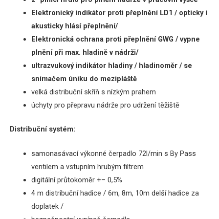
Elektronický indikátor proti přeplnění LD1 / opticky i
akusticky hlásí přeplnění/
Elektronická ochrana proti přeplnění GWG / vypne
plnění při max.
hladině v nádrži/
u
ltrazvukový indikátor hladiny / hladinoměr / se
snímačem úniku do mezipláště
velká distribuční skříň s nízkým prahem
úchyty pro přepravu nádrže pro udržení těžiště
Distribuční systém:
samonasávací výkonné čerpadlo 72l/min s By Pass
ventilem a vstupním hrubým filtrem
digitální průtokoměr +– 0,5%
4 m distribuční hadice / 6m, 8m, 10m delší hadice za
doplatek /