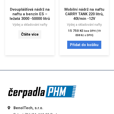
Dvouplášťová nádrž na
Mobilní nádrž na naftu
naftu a benzín ES –
CARRY TANK 220 litrů,
ležatá 3000 -50000 litrů
40l/min -12V
Výdej a skladování nafty
Výdej a skladování nafty
15 750
Kč
bez DPH (
19
Čtěte více
058
Kč
s DPH)
Přidat do košíku
BenolTech, s.r.o.