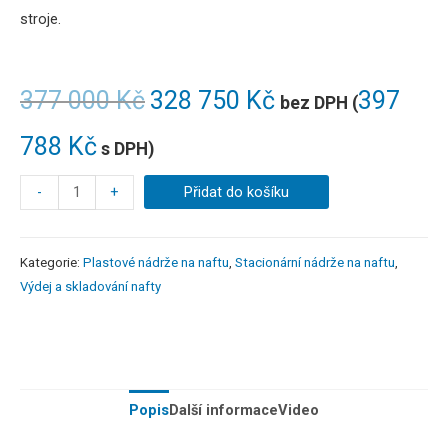
stroje.
377 000
Kč
328 750
Kč
397
bez DPH (
788
Kč
s DPH)
-
+
Přidat do košíku
Kategorie:
Plastové nádrže na naftu
,
Stacionární nádrže na naftu
,
Výdej a skladování nafty
Popis
Další informace
Video