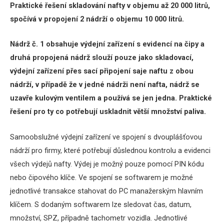
Praktické řešení skladování nafty v objemu až 20 000 litrů,
spočívá v propojení 2 nádrží o objemu 10 000 litrů.
Nádrž č. 1 obsahuje výdejní zařízení s evidencí na čipy a
druhá propojená nádrž slouží pouze jako skladovací,
výdejní zařízení přes sací připojení saje naftu z obou
nádrží, v případě že v jedné nádrži není nafta, nádrž se
uzavře kulovým ventilem a používá se jen jedna.
Praktické
řešení pro ty co potřebují uskladnit větší množství paliva.
Samoobslužné výdejní zařízení ve spojení s dvouplášťovou
nádrží pro firmy, které potřebují důslednou kontrolu a evidenci
všech výdejů nafty.
Výdej je možný pouze pomocí PIN kódu
nebo čipového klíče.
Ve spojení se softwarem je možné
jednotlivé transakce stahovat do PC manažerským hlavním
klíčem.
S dodaným softwarem lze sledovat čas, datum,
množství, SPZ, případně tachometr vozidla.
Jednotlivé