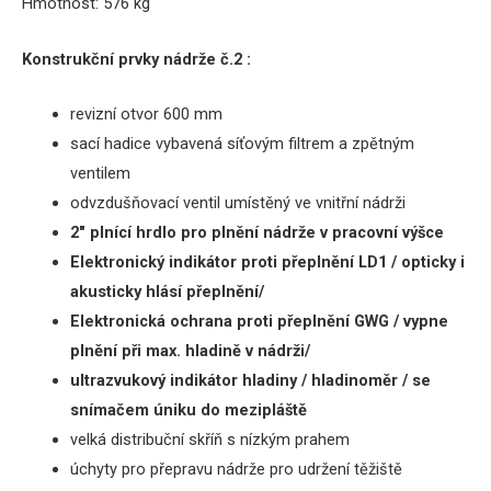
Hmotnost: 576 kg
Konstrukční prvky nádrže č.2 :
revizní otvor 600 mm
sací hadice vybavená síťovým filtrem a zpětným
ventilem
odvzdušňovací ventil umístěný ve vnitřní nádrži
2″ plnící hrdlo pro plnění nádrže
v
pracovní výšce
Elektronický indikátor proti přeplnění LD1 / opticky i
akusticky hlásí přeplnění/
Elektronická ochrana proti přeplnění GWG / vypne
plnění při max.
hladině v nádrži/
u
ltrazvukový indikátor hladiny / hladinoměr / se
snímačem úniku do mezipláště
velká distribuční skříň s nízkým prahem
úchyty pro přepravu nádrže pro udržení těžiště