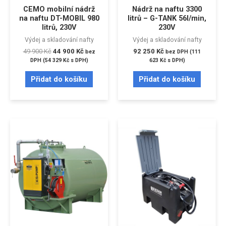
CEMO mobilní nádrž
Nádrž na naftu 3300
na naftu DT-MOBIL 980
litrů – G-TANK 56l/min,
litrů, 230V
230V
Výdej a skladování nafty
Výdej a skladování nafty
49 900
Kč
44 900
Kč
92 250
Kč
bez
bez DPH (
111
DPH (
54 329
Kč
s DPH)
623
Kč
s DPH)
Přidat do košíku
Přidat do košíku