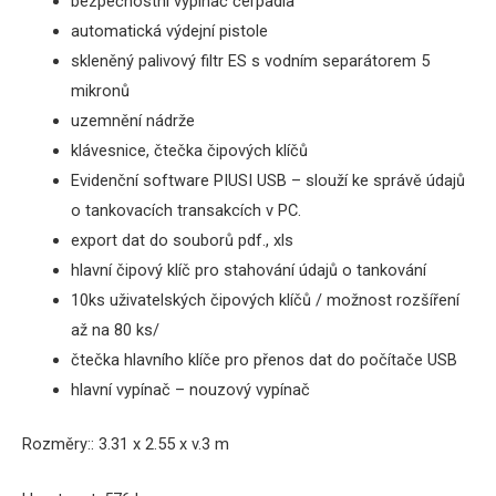
bezpečnostní vypínač čerpadla
automatická výdejní pistole
s
kleněný palivový filtr ES s vodním separátorem 5
mikronů
uzemnění nádrže
klávesnice, čtečka čipových klíčů
Evidenční software PIUSI USB
– slouží ke správě údajů
o tankovacích transakcích v PC.
export dat do souborů pdf., xls
hlavní čipový klíč pro stahování údajů o tankování
10ks uživatelských čipových klíčů / možnost rozšíření
až na 80 ks/
č
tečka hlavního klíče pro přenos dat do počítače USB
hlavní vypínač – nouzový vypínač
Rozměry:
:
3.31 x 2.55 x v.3 m