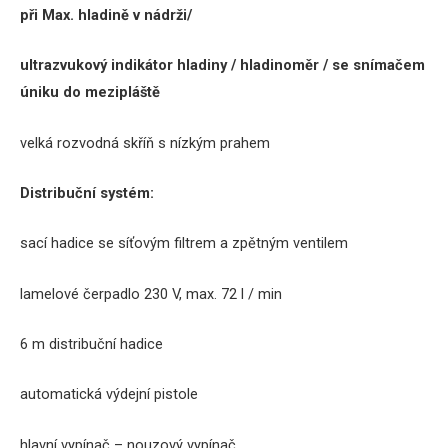
při Max. hladině v nádrži/
u
ltrazvukový indikátor hladiny / hladinoměr / se snímačem
úniku do mezipláště
velká rozvodná skříň s nízkým prahem
Distribuční systém:
sací hadice se síťovým filtrem a zpětným ventilem
lamelové čerpadlo 230 V, max. 72 l / min
6 m distribuční hadice
automatická výdejní pistole
hlavní vypínač – nouzový vypínač