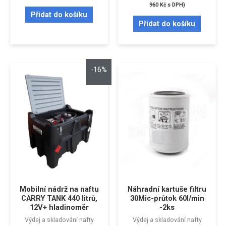
960
Kč
s DPH)
Přidat do košíku
Přidat do košíku
-16%
Mobilní nádrž na naftu
Náhradní kartuše filtru
CARRY TANK 440 litrů,
30Mic-průtok 60l/min
12V+ hladinoměr
-2ks
Výdej a skladování nafty
Výdej a skladování nafty