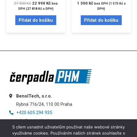
27 500
Kč
22 990
Kč
1 300
Kč
bez
bez DPH (
1 573
Kč
s
DPH (
27 818
Kč
s DPH)
DPH)
Přidat do košíku
Přidat do košíku
BenolTech, s.r.o.
Rybná 716/24, 110 00 Praha
+420 605 294 935
info@cerpadlaphm.cz
S cílem usnadnit uživatelům používat naše webové stránky
využíváme cookies. Používáním našich stránek souhlasíte s