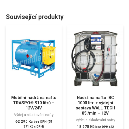
Související produkty
Mobilní nádrž na naftu
Nádrž na naftu IBC
TRASPO® 910 litrů –
1000 litr. + výdejní
12V/24V
sestava WALL TECH
85l/min – 12V
Výdej a skladování nafty
Výdej a skladování nafty
62 290
Kč
bez DPH (
75
18 975
Kč
371
Kč
s DPH)
bez DPH (
22