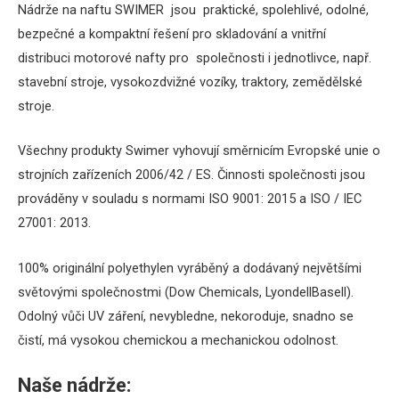
Nádrže na naftu SWIMER jsou praktické, spolehlivé, odolné,
bezpečné a kompaktní řešení pro skladování a vnitřní
distribuci motorové nafty pro společnosti i jednotlivce, např.
stavební stroje, vysokozdvižné vozíky, traktory, zemědělské
stroje.
Všechny produkty Swimer vyhovují směrnicím Evropské unie o
strojních zařízeních 2006/42 / ES.
Činnosti společnosti jsou
prováděny v souladu s normami ISO 9001: 2015 a ISO / IEC
27001: 2013.
100% originální polyethylen vyráběný a dodávaný největšími
světovými společnostmi (Dow Chemicals, LyondellBasell).
Odolný vůči UV záření, nevybledne, nekoroduje, snadno se
čistí, má vysokou chemickou a mechanickou odolnost.
Naše nádrže: