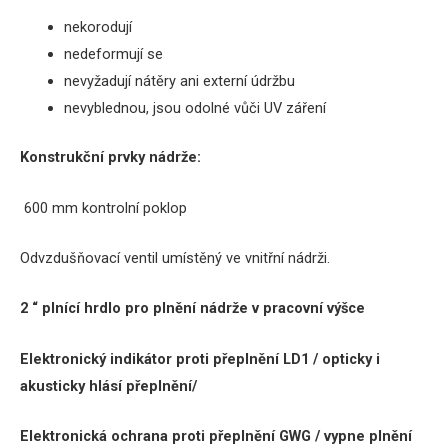
nekorodují
nedeformují se
nevyžadují nátěry ani externí údržbu
nevyblednou, jsou odolné vůči UV záření
Konstrukční prvky nádrže:
600 mm kontrolní poklop
Odvzdušňovací ventil umístěný ve vnitřní nádrži.
2 “ plnící hrdlo pro plnění nádrže
v
pracovní výšce
Elektronický indikátor proti přeplnění LD1 / opticky i
akusticky hlásí přeplnění/
Elektronická ochrana proti přeplnění GWG / vypne plnění