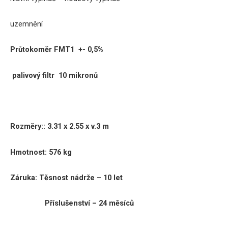
uzemnění
Průtokoměr FMT1 +- 0,5%
palivový filtr 10 mikronů
Rozměry:
:
3.31 x 2.55 x v.3 m
Hmotnost: 576 kg
Záruka:
Těsnost nádrže – 10 let
Příslušenství – 24 měsíců