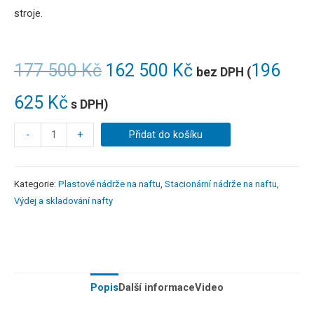
stroje.
177 500
Kč
162 500
Kč
196
bez DPH (
625
Kč
s DPH)
-
+
Přidat do košíku
Kategorie:
Plastové nádrže na naftu
,
Stacionární nádrže na naftu
,
Výdej a skladování nafty
Popis
Další informace
Video