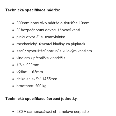
Technická specifikace
nádrže
:
300mm
horní víko
nádrže
o
tloušťce
10mm
3“
bezpečnostní
odvzdušňovací
ventil
plnící otvor 3″ s uzamykáním
mechanický
ukazatel hladiny
za příplatek
sací
/
vypouštěcí
potrubí
s
kulovým
ventilem
vlnolam / přepážka v nádrži /
šířka
: 990mm
výška: 1165mm
délka
se skříní
: 1455mm
hmotnost: 200 kg
Technická
specifikace
čerpací
jednotky
:
230 V
samonasávací
el
.
lamelové
čerpadlo