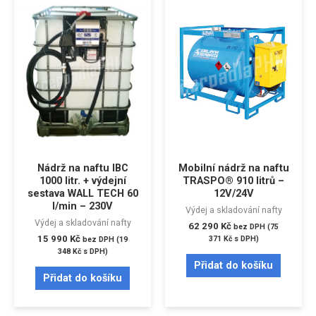
Nádrž na naftu IBC
Mobilní nádrž na naftu
1000 litr. + výdejní
TRASPO® 910 litrů –
sestava WALL TECH 60
12V/24V
l/min – 230V
Výdej a skladování nafty
Výdej a skladování nafty
62 290
Kč
bez DPH (
75
15 990
Kč
371
Kč
s DPH)
bez DPH (
19
348
Kč
s DPH)
Přidat do košíku
Přidat do košíku