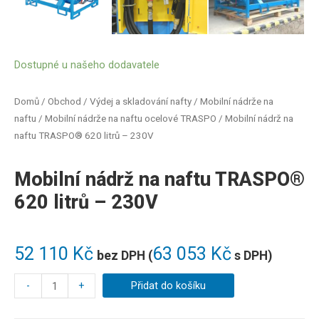
Dostupné u našeho dodavatele
Domů
/
Obchod
/
Výdej a skladování nafty
/
Mobilní nádrže na
naftu
/
Mobilní nádrže na naftu ocelové TRASPO
/ Mobilní nádrž na
naftu TRASPO® 620 litrů – 230V
Mobilní nádrž na naftu TRASPO®
620 litrů – 230V
52 110
Kč
63 053
Kč
bez DPH (
s DPH)
-
+
Přidat do košíku