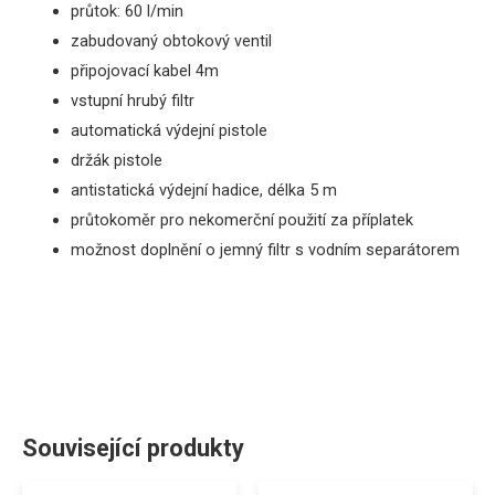
průtok
: 60 l/min
zabudovaný obtokový ventil
připojovací kabel 4m
vstupní hrubý filtr
automatická
výdejní pistole
držák pistole
antistatická výdejní
hadice
,
délka
5
m
průtokoměr
pro
nekomerční
použití
za
příplatek
možnost doplnění o jemný filtr s vodním separátorem
Související produkty