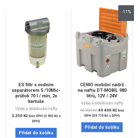
-11%
ES filtr s vodním
CEMO mobilní nádrž
separátorem 5 /10Mic-
na naftu DT-MOBIL 980
průtok 70 l / min, 2x
litrů, 12V / 24V
kartuše
Výdej a skladování nafty
Výdej a skladování nafty
55 500
Kč
49 400
Kč
bez
3 250
Kč
DPH (
59 774
Kč
s DPH)
bez DPH (
3 933
Kč
s
DPH)
Přidat do košíku
Přidat do košíku