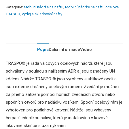
Kategorie:
Mobilní nádrže na naftu
,
Mobilní nádrže na naftu ocelové
TRASPO
,
Výdej a skladování nafty
Popis
Další informace
Video
TRASPO®
je
řada
válcových
ocelových
nádrží
,
které jsou
schváleny
v
souladu
s
nařízením
ADR
a
jsou označeny
UN
kódem
.
Nádrže
TRASPO
®
jsou
vyrobeny
s
uhlíkové oceli
a
jsou
externě
chráněny
ocelovým
rámem
.
Zvedání
je
možné i
za
plného
zatížení
pomocí
horních
zvedacích
otvorů
nebo
spodních
otvorů
pro
nakládku
vozíkem
.
Spodní
ocelový
rám
je
vyhotoven
pro
podlahové
kotvení
.
Nádrže
jsou
vybaveny
čerpací
jednotkou
paliva
,
která je instalována
v kovové
lakované
skříňce
s
uzamykáním
.