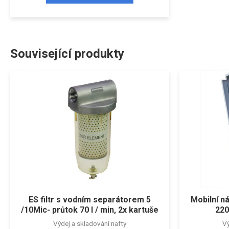
Související produkty
ES filtr s vodním separátorem 5
Mobilní n
/10Mic- průtok 70 l / min, 2x kartuše
220
Výdej a skladování nafty
Vý