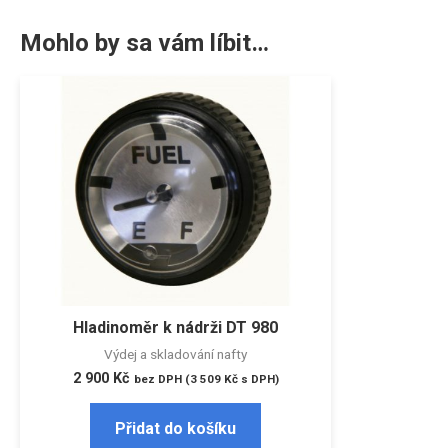
Mohlo by sa vám líbit…
Hladinoměr k nádrži DT 980
Výdej a skladování nafty
2 900
Kč
bez DPH (
3 509
Kč
s DPH)
Přidat do košíku