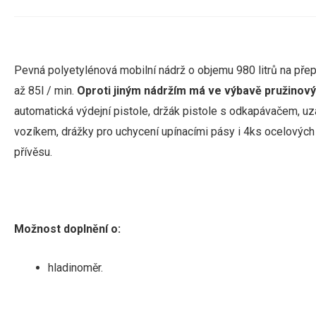
Pevná polyetylénová mobilní nádrž o objemu 980 litrů na př
až 85l / min.
Oproti jiným
nádržím
má
ve výbavě
pružinový
automatická
výdejní pistole
,
držák pistole
s
odkapávačem
,
uz
vozíkem, drážky pro uchycení upínacími pásy i 4ks ocelových
přívěsu.
Možnost doplnění o:
hladinoměr.