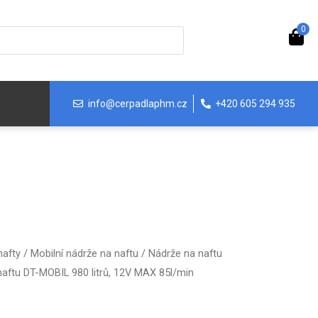
0
info@cerpadlaphm.cz
+420 605 294 935
nafty
/
Mobilní nádrže na naftu
/
Nádrže na naftu
aftu DT-MOBIL 980 litrů, 12V MAX 85l/min