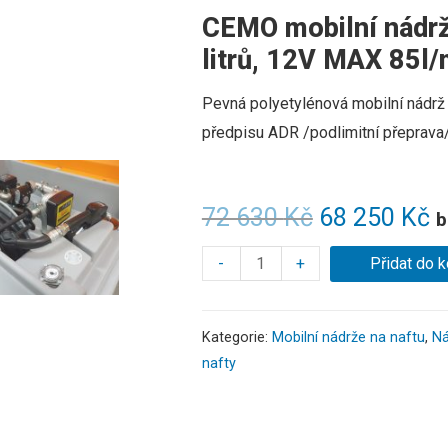
CEMO mobilní nádrž
litrů, 12V MAX 85
Pevná polyetylénová mobilní nádrž 
předpisu ADR /podlimitní přeprava
72 630
Kč
68 250
Kč
b
-
+
Přidat do k
Kategorie:
Mobilní nádrže na naftu
,
Ná
nafty