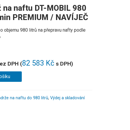
 na naftu DT-MOBIL 980
l/min PREMIUM / NAVÍJEČ
o objemu 980 litrů na přepravu nafty podle
/
82 583
Kč
ez DPH (
s DPH)
ošíku
drže na naftu do 980 litrů
,
Výdej a skladování