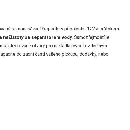
udované samonasávací čerpadlo s připojením 12V a průtokem
a
nečistoty
se separátorem
vody
.
Samozřejmostí
je
 má integrované otvory pro nakládku vysokozdvižným
zapadne do zadní části vašeho pickupu, dodávky, nebo