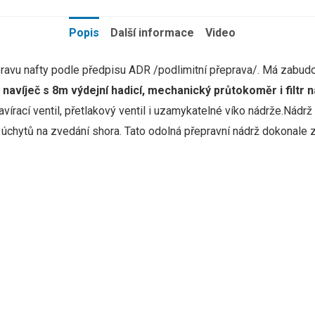
Popis
Další informace
Video
epravu nafty podle předpisu ADR /podlimitní přeprava/. Má zab
navíječ
s
8m
výdejní
hadicí,
mechanický
průtokoměr
i
filtr
n
avírací
ventil,
přetlakový
ventil
i
uzamykatelné
víko
nádrže.
Nádrž
 úchytů na zvedání shora.
Tato odolná přepravní nádrž dokonale 