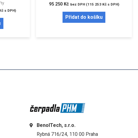
fty
95 250
Kč
bez DPH (
115 253
Kč
s DPH)
Kč
s DPH)
Přidat do košíku
u
BenolTech, s.r.o.
Rybná 716/24, 110 00 Praha