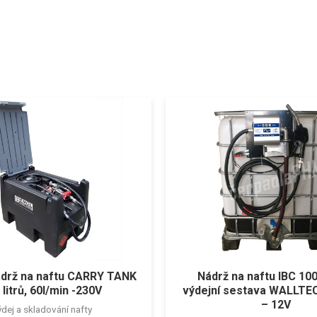
ádrž na naftu CARRY TANK
Nádrž na naftu IBC 1000
 litrů, 60l/min -230V
výdejní sestava WALLTEC
– 12V
dej a skladování nafty