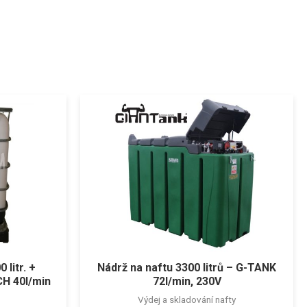
 litr. +
Nádrž na naftu 3300 litrů – G-TANK
H 40l/min
72l/min, 230V
Výdej a skladování nafty