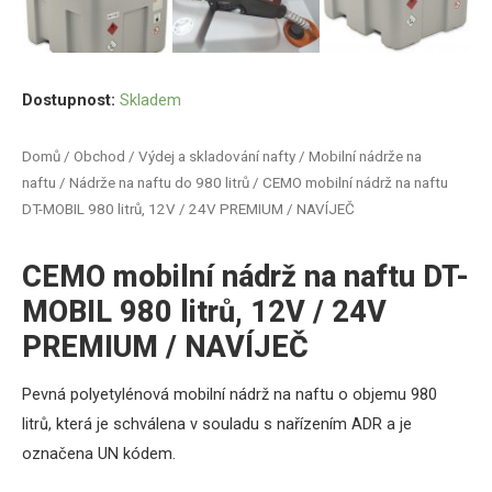
Dostupnost:
Skladem
Domů
/
Obchod
/
Výdej a skladování nafty
/
Mobilní nádrže na
naftu
/
Nádrže na naftu do 980 litrů
/ CEMO mobilní nádrž na naftu
DT-MOBIL 980 litrů, 12V / 24V PREMIUM / NAVÍJEČ
CEMO mobilní nádrž na naftu DT-
MOBIL 980 litrů, 12V / 24V
PREMIUM / NAVÍJEČ
Pevná
polyetylénová
mobilní
nádrž
na naftu
o objemu
980
litrů
, která
je
schválena
v souladu s nařízením
ADR
a
je
označena
UN
kódem.