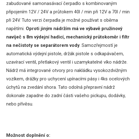
zabudované samonasávací čerpadlo s kombinovaným
připojením 12V / 24V a průtokem 40l / min při 12V a 70l / min
při 24V. Tuto verzi čerpadla je možné používat s oběma
napětími.
Oproti jiným
nádržím
má
ve výbavě
pružinový
navíječ
s
8m
výdejní
hadicí,
mechanický
průtokoměr
i
filtr
na
nečistoty
se separátorem
vody
.
Samozřejmostí
je
automatická
výdejní pistole
,
držák pistole
s
odkapávačem
,
uzavírací
ventil,
přetlakový
ventil
i
uzamykatelné
víko
nádrže.
Nádrž má integrované otvory pro nakládku vysokozdvižným
vozíkem, drážky pro uchycení upínacími pásy i 4ks ocelových
úchytů na zvedání shora.
Tato odolná přepravní nádrž
dokonale zapadne do zadní části vašeho pickupu, dodávky,
nebo přívěsu.
Možnost doplnění o: