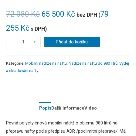
72 080
Kč
65 500
Kč
79
bez DPH (
255
Kč
s DPH)
-
+
Přidat do košíku
Kategorie:
Mobilní nádrže na naftu
,
Nádrže na naftu do 980 litrů
,
Výdej
a skladování nafty
Popis
Další informace
Video
Pevná polyetylénová mobilní nádrž o objemu 980 litrů na
přepravu nafty podle předpisu ADR /podlimitní přeprava/.
Má