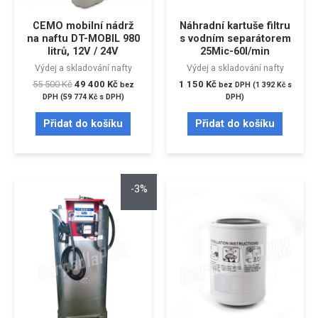
CEMO mobilní nádrž
Náhradní kartuše filtru
na naftu DT-MOBIL 980
s vodním separátorem
litrů, 12V / 24V
25Mic-60l/min
Výdej a skladování nafty
Výdej a skladování nafty
55 500
Kč
49 400
Kč
1 150
Kč
bez
bez DPH (
1 392
Kč
s
DPH (
59 774
Kč
s DPH)
DPH)
Přidat do košíku
Přidat do košíku
-3%