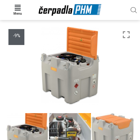
Menu
-9%