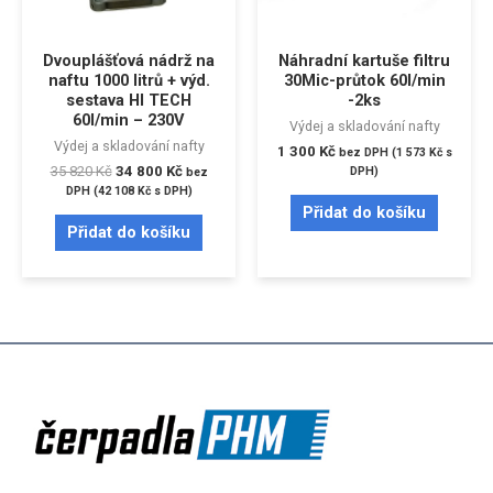
Dvouplášťová nádrž na
Náhradní kartuše filtru
naftu 1000 litrů + výd.
30Mic-průtok 60l/min
sestava HI TECH
-2ks
60l/min – 230V
Výdej a skladování nafty
Výdej a skladování nafty
1 300
Kč
bez DPH (
1 573
Kč
s
35 820
Kč
34 800
Kč
DPH)
bez
DPH (
42 108
Kč
s DPH)
Přidat do košíku
Přidat do košíku