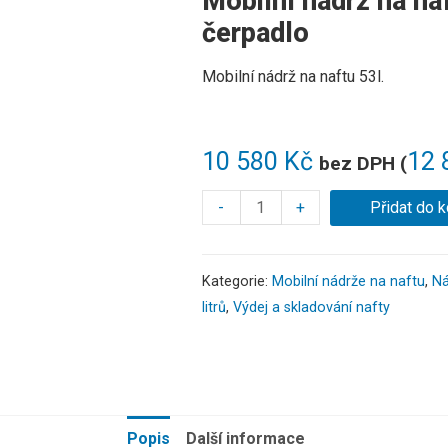
Mobilní nádrž na na
čerpadlo
Mobilní nádrž na naftu 53l.
10 580
Kč
12 
bez DPH (
-
+
Přidat do k
Kategorie:
Mobilní nádrže na naftu
,
Ná
litrů
,
Výdej a skladování nafty
Popis
Další informace