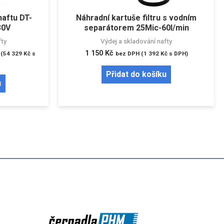
naftu DT-
Náhradní kartuše filtru s vodním
30V
separátorem 25Mic-60l/min
fty
Výdej a skladování nafty
1 150
Kč
(
54 329
Kč
s
bez DPH (
1 392
Kč
s DPH)
Přidat do košíku
u