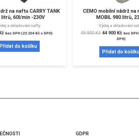
ádrž na naftu CARRY TANK
CEMO mobilní nádrž na 
 litrů, 60l/min -230V
MOBIL 980 litrů, 2
dej a skladování nafty
Výdej a skladování na
Kč
49 900
Kč
44 900
Kč
bez DPH (
22 204
Kč
s DPH)
bez DPH 
DPH)
Přidat do košíku
Přidat do košík
EČNOSTI
GDPR