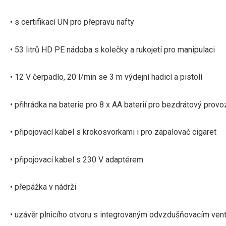
• s certifikací UN pro přepravu nafty
• 53 litrů HD PE nádoba s kolečky a rukojetí pro manipulaci
• 12 V čerpadlo, 20 l/min se 3 m výdejní hadicí a pistolí
• přihrádka na baterie pro 8 x AA baterií pro bezdrátový provo
• připojovací kabel s krokosvorkami i pro zapalovač cigaret
• připojovací kabel s 230 V adaptérem
• přepážka v nádrži
• uzávěr plnicího otvoru s integrovaným odvzdušňovacím ven