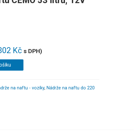
ftu CEMO 53 litrů, 12V
802
Kč
s DPH)
ošíku
drže na naftu - vozíky
,
Nádrže na naftu do 220