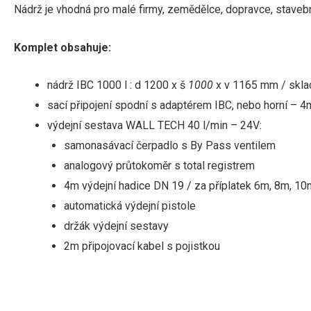
Nádrž je vhodná pro malé firmy, zemědělce, dopravce, stavební
Komplet obsahuje:
nádrž IBC 1000 l
: d 1200 x š
1000
x v 1165 mm
/
skl
sací
připojení
spodní
s
adaptérem
IBC
,
nebo
horní
–
4
výdejní sestava WALL TECH 40 l/min – 24V:
samonasávací
čerpadlo
s
By
Pass
ventilem
analogový
průtokoměr s total registrem
4m výdejní hadice DN 19
/
za
příplatek
6m
,
8m, 10
automatická
výdejní pistole
držák
výdejní
sestavy
2m připojovací kabel s pojistkou