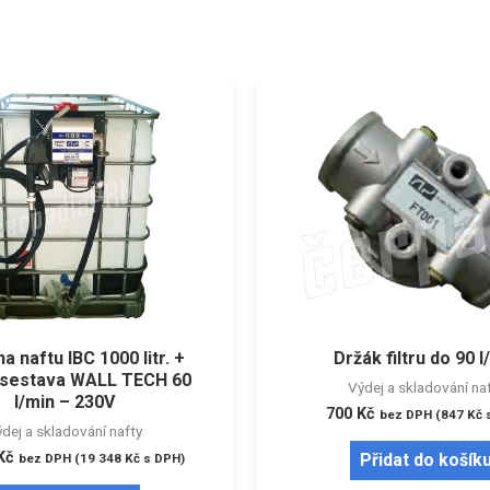
a naftu IBC 1000 litr. +
Držák filtru do 90 l
í sestava WALL TECH 60
Výdej a skladování na
l/min – 230V
700
Kč
bez DPH (
847
Kč
s
dej a skladování nafty
Kč
Přidat do košík
bez DPH (
19 348
Kč
s DPH)