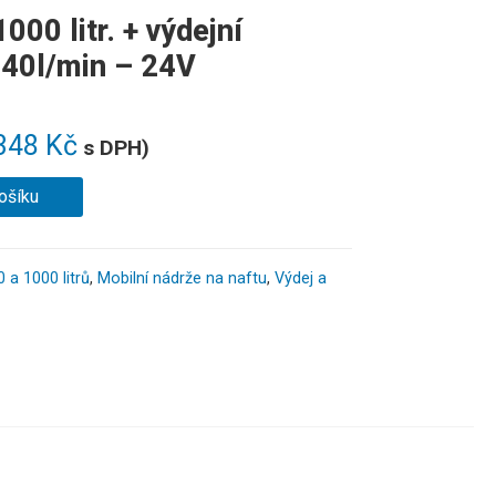
000 litr. + výdejní
40l/min – 24V
348
Kč
s DPH)
ošíku
 a 1000 litrů
,
Mobilní nádrže na naftu
,
Výdej a