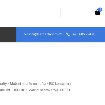
0
info@cerpadlaphm.cz
+420 605 294 935
nafty
/
Mobilní nádrže na naftu
/
IBC kontejnery
ftu IBC 1000 litr. + výdejní sestava WALLTECH