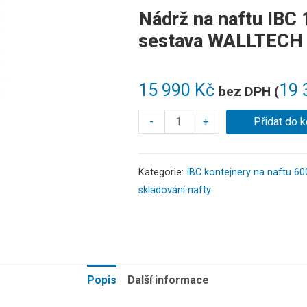
Nádrž na naftu IBC 1
sestava WALLTECH 
15 990
Kč
19 
bez DPH (
-
+
Přidat do k
Kategorie:
IBC kontejnery na naftu 600
skladování nafty
Popis
Další informace