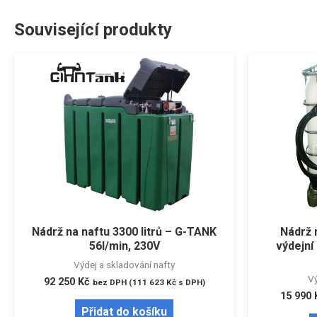
Související produkty
Nádrž na naftu 3300 litrů – G-TANK
Nádrž n
56l/min, 230V
výdejn
Výdej a skladování nafty
Vý
92 250
Kč
bez DPH (
111 623
Kč
s DPH)
15 990
Přidat do košíku