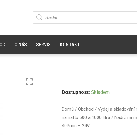
OD
O NÁS
SERVIS
KONTAKT
Dostupnost:
Skladem
Domů
/
Obchod
/
Výdej a skladování 
na naftu 600 a 1000 litrů
/ Nádrž na na
40l/min – 24V