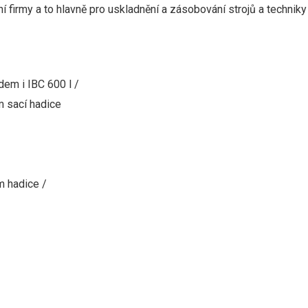
 firmy a to hlavně pro uskladnění a zásobování strojů a techniky
adem
i IBC 600 l /
m
sací
hadice
m
hadice
/