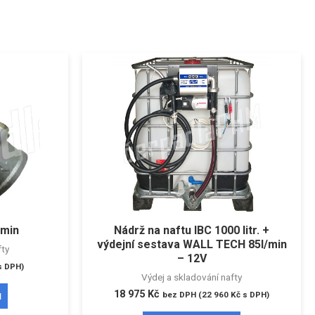
/min
Nádrž na naftu IBC 1000 litr. +
výdejní sestava WALL TECH 85l/min
fty
– 12V
 DPH)
Výdej a skladování nafty
18 975
Kč
u
bez DPH (
22 960
Kč
s DPH)