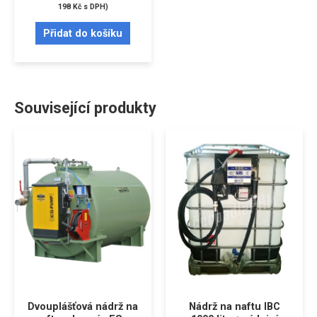
198
Kč
s DPH)
Přidat do košíku
Související produkty
Dvouplášťová nádrž na
Nádrž na naftu IBC