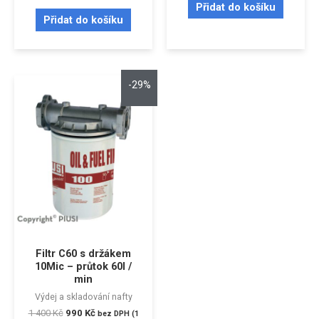
Přidat do košíku
Přidat do košíku
-29%
Filtr C60 s držákem
10Mic – průtok 60l /
min
Výdej a skladování nafty
1 400
Kč
990
Kč
bez DPH (
1