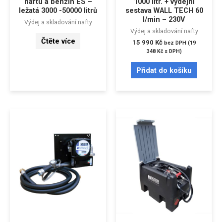
naftu a benzín ES –
1000 litr. + výdejní
ležatá 3000 -50000 litrů
sestava WALL TECH 60
l/min – 230V
Výdej a skladování nafty
Výdej a skladování nafty
Čtěte více
15 990
Kč
bez DPH (
19
348
Kč
s DPH)
Přidat do košíku