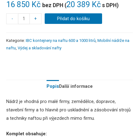
16 850
Kč
20 389
Kč
bez DPH (
s DPH)
-
+
Přidat do košíku
Kategorie:
IBC kontejnery na naftu 600 a 1000 litrů
,
Mobilní nádrže na
naftu
,
Výdej a skladování nafty
Popis
Další informace
Nádrž je vhodná pro malé firmy, zemědělce, dopravce,
stavební firmy a to hlavně pro uskladnění a zásobování strojů
a techniky naftou při výjezdech mimo firmu.
Komplet obsahuje: