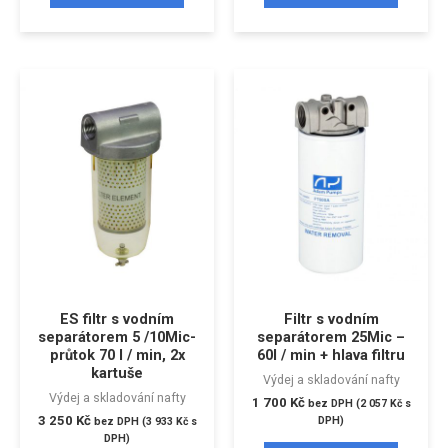
ES filtr s vodním
Filtr s vodním
separátorem 5 /10Mic-
separátorem 25Mic –
průtok 70 l / min, 2x
60l / min + hlava filtru
kartuše
Výdej a skladování nafty
Výdej a skladování nafty
1 700
Kč
bez DPH (
2 057
Kč
s
3 250
Kč
DPH)
bez DPH (
3 933
Kč
s
DPH)