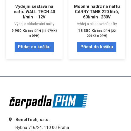
Výdejní sestava na
Mobilní nádrž na naftu
naftu WALL TECH 40
CARRY TANK 220 litrů,
l/min – 12V
60l/min -230V
Výdej a skladování nafty
Výdej a skladování nafty
9 900
Kč
18 350
Kč
bez DPH (
11 979
Kč
bez DPH (
22
s DPH)
204
Kč
s DPH)
Přidat do košíku
Přidat do košíku
BenolTech, s.r.o.
Rybná 716/24, 110 00 Praha