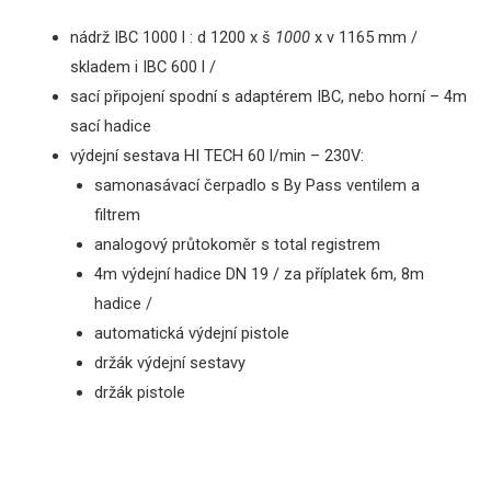
nádrž IBC 1000 l
: d 1200 x š
1000
x v 1165 mm
/
skladem i IBC 600 l /
sací
připojení
spodní
s
adaptérem
IBC
,
nebo
horní
–
4m
sací
hadice
výdejní sestava HI TECH 60 l/min – 230V:
samonasávací
čerpadlo
s
By
Pass
ventilem a
filtrem
analogový
průtokoměr s total registrem
4m
výdejní
hadice
DN 19
/
za
příplatek
6m
,
8m
hadice
/
automatická
výdejní pistole
držák
výdejní
sestavy
držák pistole