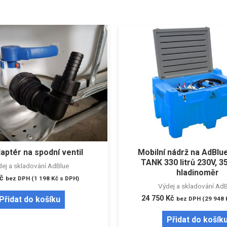
aptér na spodní ventil
Mobilní nádrž na AdBl
TANK 330 litrů 230V, 3
ej a skladování AdBlue
hladinoměr
č
bez DPH (
1 198
Kč
s DPH)
Výdej a skladování Ad
24 750
Kč
Přidat do košíku
bez DPH (
29 948
Přidat do košík