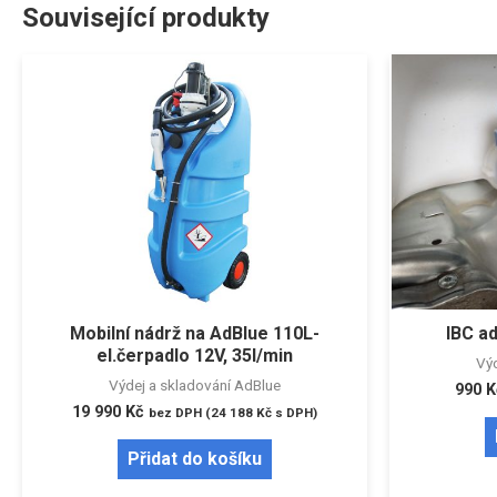
Související produkty
Mobilní nádrž na AdBlue 110L-
IBC ad
el.čerpadlo 12V, 35l/min
Výd
Výdej a skladování AdBlue
990
K
19 990
Kč
bez DPH (
24 188
Kč
s DPH)
Přidat do košíku