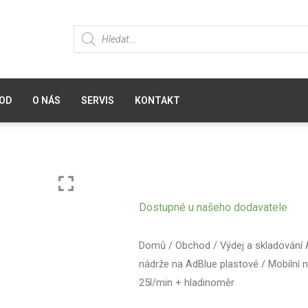
OD
O NÁS
SERVIS
KONTAKT
Dostupné u našeho dodavatele
Domů
/
Obchod
/
Výdej a skladování
nádrže na AdBlue plastové
/ Mobilní 
25l/min + hladinoměr