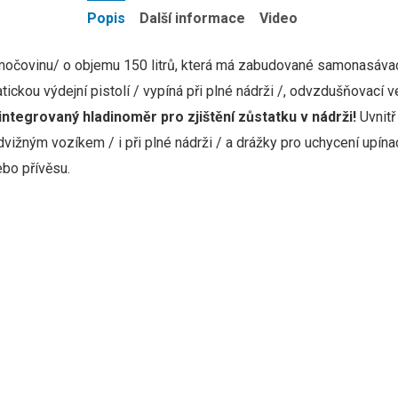
Popis
Další informace
Video
/močovinu/ o objemu 150 litrů, která má zabudované samonasávac
kou výdejní pistolí / vypíná při plné nádrži /, odvzdušňovací ven
 integrovaný hladinoměr pro zjištění zůstatku v nádrži!
Uvnitř
ižným vozíkem / i při plné nádrži / a drážky pro uchycení upínac
bo přívěsu.