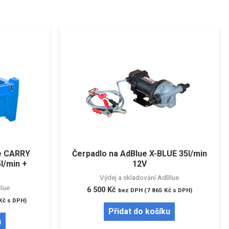
ue CARRY
Čerpadlo na AdBlue X-BLUE 35l/min
5l/min +
12V
Výdej a skladování AdBlue
Blue
6 500
Kč
bez DPH (
7 865
Kč
s DPH)
Kč
s DPH)
Přidat do košíku
u