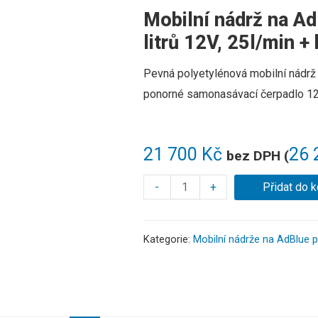
Mobilní nádrž na 
litrů 12V, 25l/min +
Pevná
polyetylénová
mobilní
nádrž
ponorné
samonasávací
čerpadlo
1
21 700
Kč
26 
bez DPH (
-
+
Přidat do k
Kategorie:
Mobilní nádrže na AdBlue p