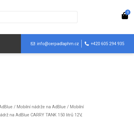
0
info@cerpadlaphm.cz
+420 605 294 935
 AdBlue
/
Mobilní nádrže na AdBlue
/
Mobilní
nádrž na AdBlue CARRY TANK 150 litrů 12V,