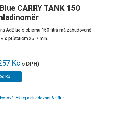
AdBlue CARRY TANK 150
 hladinoměr
na
AdBlue
o objemu
150
litrů
má zabudované
2V s
průtokem
2
5l
/
min
.
257
Kč
s DPH)
ošíku
lastové
,
Výdej a skladování AdBlue