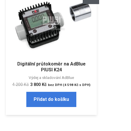
Digitální průtokoměr na AdBlue
PIUSI K24
Výdej a skladování AdBlue
4 200
Kč
3 800
Kč
bez DPH (
4 598
Kč
s DPH)
Přidat do košíku