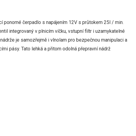
í ponorné čerpadlo s napájením 12V s průtokem 25l / min.
til integrovaný v plnicím víčku, vstupní filtr i uzamykatelné
 nádrže je samozřejmě i vlnolam pro bezpečnou manipulaci a
ími pásy. Tato lehká a přitom odolná přepravní nádrž