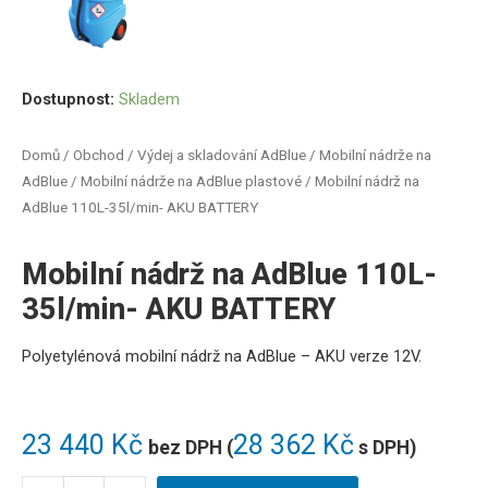
Dostupnost:
Skladem
Domů
/
Obchod
/
Výdej a skladování AdBlue
/
Mobilní nádrže na
AdBlue
/
Mobilní nádrže na AdBlue plastové
/ Mobilní nádrž na
AdBlue 110L-35l/min- AKU BATTERY
Mobilní nádrž na AdBlue 110L-
35l/min- AKU BATTERY
Polyetylénová
mobilní
nádrž
na
AdBlue
– AKU verze 12V.
23 440
Kč
28 362
Kč
bez DPH (
s DPH)