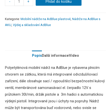
-
+
Přidat do košíku
Kategorie:
Mobilní nádrže na AdBlue plastové
,
Nádrže na AdBlue s
AKU
,
Výdej a skladování AdBlue
Popis
Další informace
Video
Polyetylénová
mobilní
nádrž
na
AdBlue
je
vybavena
plnicím
otvorem
se zátkou
,
která
má integrované
odvzdušňovací
zařízení
, dále
obsahuje
sací
/
vypouštěcí
bezpečnostní
kulový
ventil
,
membránové samonasávací el
.
čerpadlo
12V s
průtokem 30l/min
, držák pistole a
3m
hadici
s
automatickou
výdejní pistolí
.
Integrované
jsou i
úchyty
na
popruhy
.
Nádrž
může
být
transportována
buď
vodorovně
,
nebo svisle
se