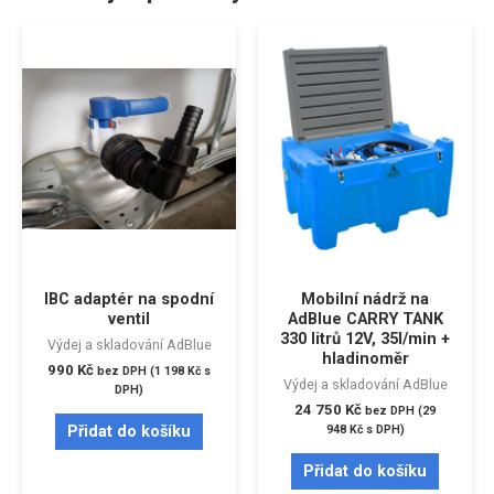
IBC adaptér na spodní
Mobilní nádrž na
ventil
AdBlue CARRY TANK
330 litrů 12V, 35l/min +
Výdej a skladování AdBlue
hladinoměr
990
Kč
bez DPH (
1 198
Kč
s
Výdej a skladování AdBlue
DPH)
24 750
Kč
bez DPH (
29
Přidat do košíku
948
Kč
s DPH)
Přidat do košíku