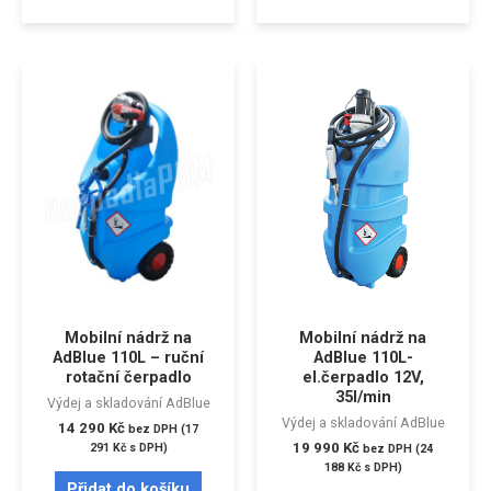
Mobilní nádrž na
Mobilní nádrž na
AdBlue 110L – ruční
AdBlue 110L-
rotační čerpadlo
el.čerpadlo 12V,
35l/min
Výdej a skladování AdBlue
Výdej a skladování AdBlue
14 290
Kč
bez DPH (
17
19 990
Kč
291
Kč
s DPH)
bez DPH (
24
188
Kč
s DPH)
Přidat do košíku