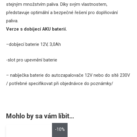
stejným
množstvím
paliva
.
Díky
svým vlastnostem
,
představuje optimální
a
bezpečné
řešení
pro
doplňování
paliva
.
Verze
s
dobíjecí
AKU
baterií
.
–
dobíjecí baterie
12V,
3,0Ah
-slot
pro
upevnění
baterie
–
nabíječka baterie
do
autozapalovače
12V
nebo
do
sítě 230V
/
potřebné
specifikovat
při objednávce
do poznámky
/
Mohlo by sa vám líbit…
-10%