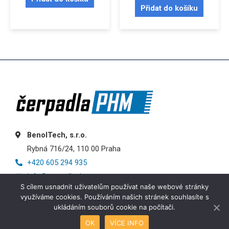
Přidat do košíku
BenolTech, s.r.o.
Rybná 716/24, 110 00 Praha
+420 605 294 935
info@cerpadlaphm.cz
S cílem usnadnit uživatelům používat naše webové stránky
využíváme cookies. Používáním našich stránek souhlasíte s
ukládáním souborů cookie na počítači.
OK
VÍCE INFO
Košík
Obchod
Můj účet
Menu