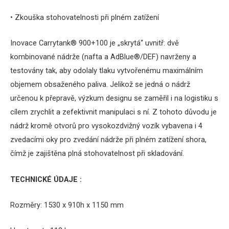
• Zkouška stohovatelnosti při plném zatížení
Inovace Carrytank® 900+100 je „skrytá“ uvnitř: dvě
kombinované nádrže (nafta a AdBlue®/DEF) navrženy a
testovány tak, aby odolaly tlaku vytvořenému maximálním
objemem obsaženého paliva. Jelikož se jedná o nádrž
určenou k přepravě, výzkum designu se zaměřil i na logistiku s
cílem zrychlit a zefektivnit manipulaci s ní. Z tohoto důvodu je
nádrž kromě otvorů pro vysokozdvižný vozík vybavena i 4
zvedacími oky pro zvedání nádrže při plném zatížení shora,
čímž je zajištěna plná stohovatelnost při skladování.
TECHNICKÉ ÚDAJE
:
Rozměry: 1530 x 910h x 1150 mm