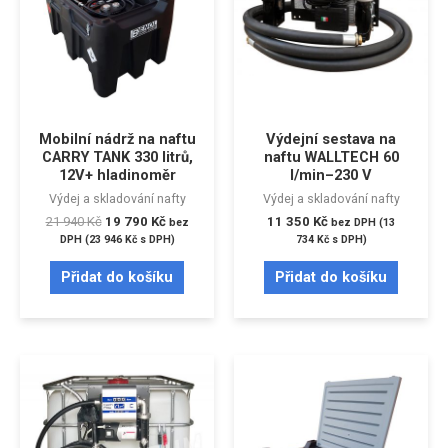
Mobilní nádrž na naftu
Výdejní sestava na
CARRY TANK 330 litrů,
naftu WALLTECH 60
12V+ hladinoměr
l/min–230 V
Výdej a skladování nafty
Výdej a skladování nafty
21 940
Kč
19 790
Kč
11 350
Kč
bez
bez DPH (
13
DPH (
23 946
Kč
s DPH)
734
Kč
s DPH)
Přidat do košíku
Přidat do košíku