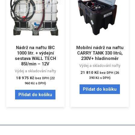
Nádrž na naftu IBC
Mobilní nádrž na naftu
1000 litr. + výdejní
CARRY TANK 330 litrů,
sestava WALL TECH
230V+ hladinoměr
85l/min – 12V
Výdej a skladování nafty
Výdej a skladování nafty
21 810
Kč
bez DPH (
26
18 975
Kč
390
Kč
s DPH)
bez DPH (
22
960
Kč
s DPH)
Přidat do košíku
Přidat do košíku