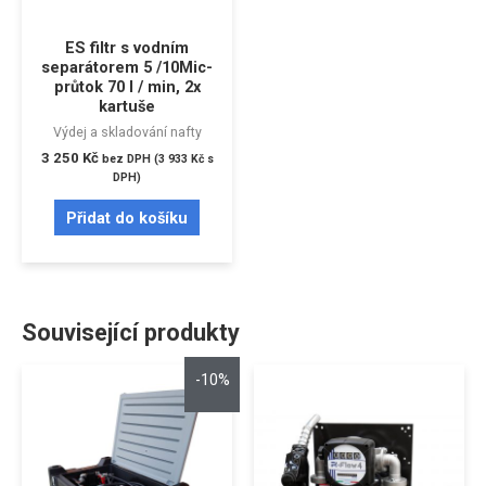
ES filtr s vodním
separátorem 5 /10Mic-
průtok 70 l / min, 2x
kartuše
Výdej a skladování nafty
3 250
Kč
bez DPH (
3 933
Kč
s
DPH)
Přidat do košíku
Související produkty
-10%