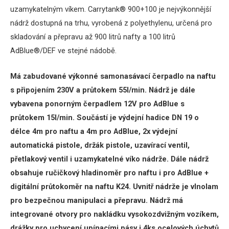
uzamykatelným víkem. Carrytank® 900+100 je nejvýkonnější
nádrž dostupná na trhu, vyrobená z polyethylenu, určená pro
skladování a přepravu až 900 litrů nafty a 100 litrů
AdBlue®/DEF ve stejné nádobě.
Má zabudované výkonné samonasávací čerpadlo na naftu
s připojením 230V a průtokem 55l/min.
Nádrž je dále
vybavena ponorným čerpadlem 12V pro AdBlue s
průtokem 15l/min.
Součástí je výdejní hadice DN 19 o
délce 4m pro naftu a 4m pro AdBlue, 2x výdejní
automatická pistole, držák pistole, uzavírací ventil,
přetlakový ventil i uzamykatelné víko nádrže.
Dále nádrž
obsahuje ručičkový hladinoměr pro naftu i pro AdBlue +
digitální průtokoměr na naftu K24.
Uvnitř nádrže je vlnolam
pro bezpečnou manipulaci a přepravu.
Nádrž má
integrované otvory pro nakládku vysokozdvižným vozíkem,
drážky pro uchycení upínacími pásy i 4ks ocelových úchytů