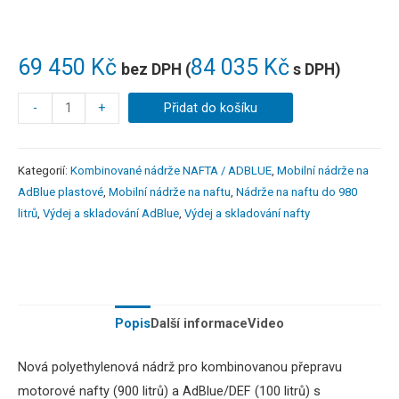
69 450
Kč
84 035
Kč
bez DPH (
s DPH)
-
+
Přidat do košíku
Kategorií:
Kombinované nádrže NAFTA / ADBLUE
,
Mobilní nádrže na
AdBlue plastové
,
Mobilní nádrže na naftu
,
Nádrže na naftu do 980
litrů
,
Výdej a skladování AdBlue
,
Výdej a skladování nafty
Popis
Další informace
Video
Nová polyethylenová nádrž pro kombinovanou přepravu
motorové nafty (900 litrů) a AdBlue/DEF (100 litrů) s