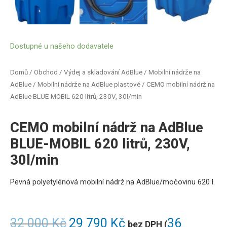
Dostupné u našeho dodavatele
Domů
/
Obchod
/
Výdej a skladování AdBlue
/
Mobilní nádrže na
AdBlue
/
Mobilní nádrže na AdBlue plastové
/ CEMO mobilní nádrž na
AdBlue BLUE-MOBIL 620 litrů, 230V, 30l/min
CEMO mobilní nádrž na AdBlue
BLUE-MOBIL 620 litrů, 230V,
30l/min
Pevná polyetylénová mobilní nádrž na AdBlue/močovinu 620 l
.
32 000
Kč
29 790
Kč
36
bez DPH (