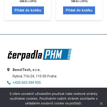
608
Kč
s DPH)
188
Kč
s DPH)
Přidat do košíku
Přidat do košíku
BenolTech, s.r.o.
Rybná 716/24, 110 00 Praha
+420 605 294 935
info@cerpadlaphm.cz
S cílem usnadnit uživatelům používat naše webové stránky
využíváme cookies. Používáním našich stránek souhlasíte s
ukládáním souborů cookie na počítači.