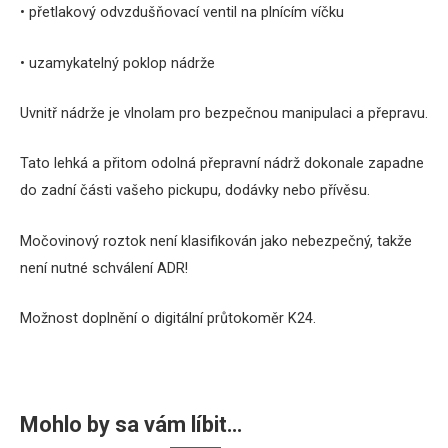
• přetlakový odvzdušňovací ventil na plnícím víčku
• uzamykatelný poklop nádrže
Uvnitř nádrže je vlnolam pro bezpečnou manipulaci a přepravu.
Tato lehká a přitom odolná přepravní nádrž dokonale zapadne
do zadní části vašeho pickupu, dodávky nebo přívěsu.
Močovinový roztok není klasifikován jako nebezpečný, takže
není nutné schválení ADR!
Možnost doplnění o digitální průtokoměr K24.
Mohlo by sa vám líbit…