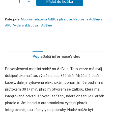
-
+
Přidat do košíku
Kategorie:
Mobilní nádrže na AdBlue plastové
,
Nádrže na AdBlue s
AKU
,
Výdej a skladování AdBlue
Popis
Další informace
Video
Polyetylénová
mobilní
nádrž
na
AdBlue.
Tato verze má
svůj
dobíjecí
akumulátor,
výdrž
na
cca
360
litrů
,
čili
žádné další
kabely,
dále je v
ybavena
elektrickým
ponorným
čerpadlem
s
průtokem
30
l /
min,
plnicím
otvorem
se zátkou
,
která
má
integrované
odvzdušňovací zařízení
, nádrž
obsahuje
i
držák
pistole a
3m
hadici
s
automatickou výdejní pistolí
.
Integrované
jsou i
úchyty
na
popruhy
.
Nádrž
může
být