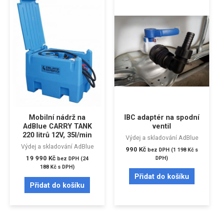
Mobilní nádrž na
IBC adaptér na spodní
AdBlue CARRY TANK
ventil
220 litrů 12V, 35l/min
Výdej a skladování AdBlue
Výdej a skladování AdBlue
990
Kč
bez DPH (
1 198
Kč
s
19 990
Kč
DPH)
bez DPH (
24
188
Kč
s DPH)
Přidat do košíku
Přidat do košíku