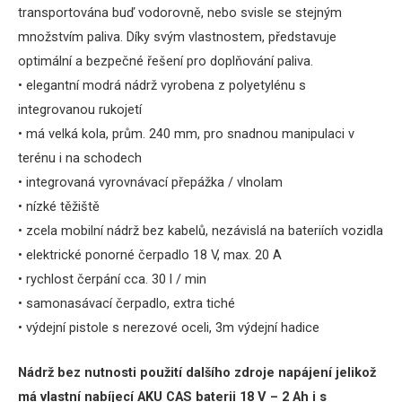
transportována
buď
vodorovně
,
nebo svisle
se stejným
množstvím
paliva
.
Díky
svým vlastnostem
,
představuje
optimální
a
bezpečné
řešení
pro
doplňování
paliva
.
•
elegantní
modrá
nádrž
vyrobena
z
polyetylénu
s
integrovanou
rukojetí
•
má
velká kola
,
prům.
240
mm
,
pro snadnou manipulaci
v
terénu i
na
schodech
•
integrovaná
vyrovnávací
přepážka
/
vlnolam
•
nízké těžiště
•
zcela
mobilní
nádrž
bez
kabelů,
nezávislá
na
bateriích
vozidla
•
elektrické
ponorné
čerpadlo
18
V
, max
.
20
A
•
rychlost
čerpání
cca
.
30
l /
min
•
samonasávací
čerpadlo
,
extra
tiché
•
výdejní pistole
s
nerezové oceli
,
3m
výdejní
hadice
Nádrž bez nutnosti použití dalšího zdroje napájení jelikož
má vlastní nabíjecí AKU CAS baterii 18 V – 2 Ah i s