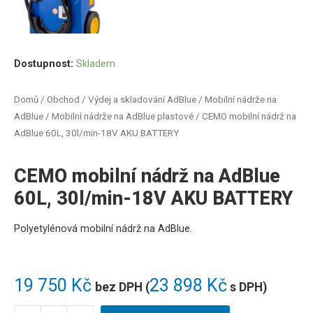
Dostupnost:
Skladem
Domů
/
Obchod
/
Výdej a skladování AdBlue
/
Mobilní nádrže na
AdBlue
/
Mobilní nádrže na AdBlue plastové
/ CEMO mobilní nádrž na
AdBlue 60L, 30l/min-18V AKU BATTERY
CEMO mobilní nádrž na AdBlue
60L, 30l/min-18V AKU BATTERY
Polyetylénová
mobilní
nádrž
na
AdBlue
.
19 750
Kč
23 898
Kč
bez DPH (
s DPH)