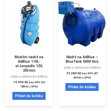
Mobilní nádrž na
Nádrž na AdBlue –
AdBlue 110L-
BlueTank 5000 litrů
el.čerpadlo 12V,
Výdej a skladování AdBlue
35l/min
72 280
Kč
bez DPH (
87
Výdej a skladování AdBlue
459
Kč
s DPH)
19 990
Kč
bez DPH (
24
Přidat do košíku
188
Kč
s DPH)
Přidat do košíku