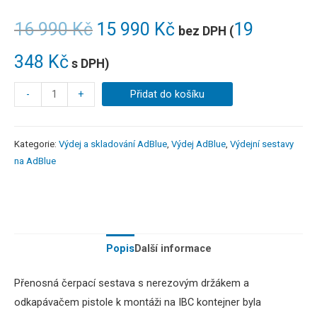
16 990
Kč
15 990
Kč
19
bez DPH (
348
Kč
s DPH)
-
+
Přidat do košíku
Kategorie:
Výdej a skladování AdBlue
,
Výdej AdBlue
,
Výdejní sestavy
na AdBlue
Popis
Další informace
Přenosná čerpací sestava s nerezovým držákem a
odkapávačem pistole k montáži na IBC kontejner byla