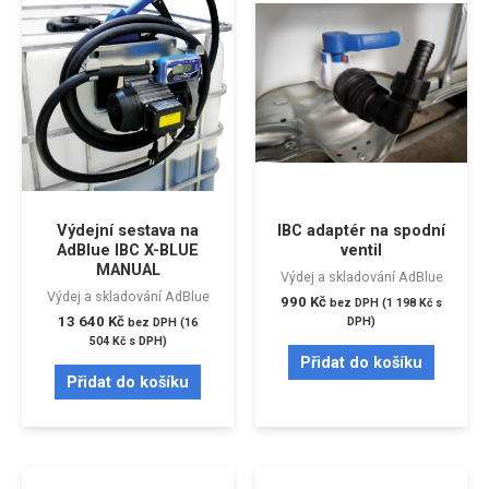
Výdejní sestava na
IBC adaptér na spodní
AdBlue IBC X-BLUE
ventil
MANUAL
Výdej a skladování AdBlue
Výdej a skladování AdBlue
990
Kč
bez DPH (
1 198
Kč
s
13 640
Kč
DPH)
bez DPH (
16
504
Kč
s DPH)
Přidat do košíku
Přidat do košíku