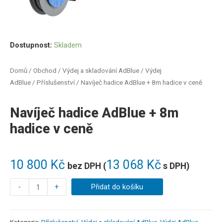
Dostupnost:
Skladem
Domů
/
Obchod
/
Výdej a skladování AdBlue
/
Výdej
AdBlue
/
Příslušenství
/ Navíječ hadice AdBlue + 8m hadice v ceně
Navíječ hadice AdBlue + 8m
hadice v ceně
10 800
Kč
13 068
Kč
bez DPH (
s DPH)
-
+
Přidat do košíku