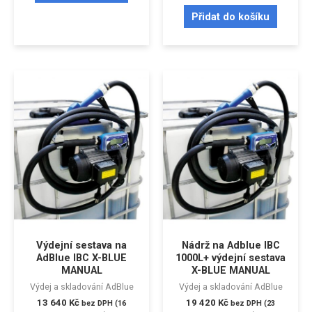
Přidat do košíku
Výdejní sestava na
Nádrž na Adblue IBC
AdBlue IBC X-BLUE
1000L+ výdejní sestava
MANUAL
X-BLUE MANUAL
Výdej a skladování AdBlue
Výdej a skladování AdBlue
13 640
Kč
19 420
Kč
bez DPH (
16
bez DPH (
23