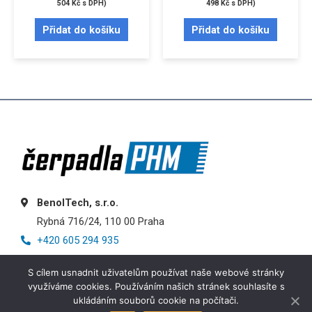
504
Kč
s DPH)
498
Kč
s DPH)
Přidat do košíku
Přidat do košíku
BenolTech, s.r.o.
Rybná 716/24, 110 00 Praha
+420 605 294 935
info@cerpadlaphm.cz
S cílem usnadnit uživatelům používat naše webové stránky
využíváme cookies. Používáním našich stránek souhlasíte s
ukládáním souborů cookie na počítači.