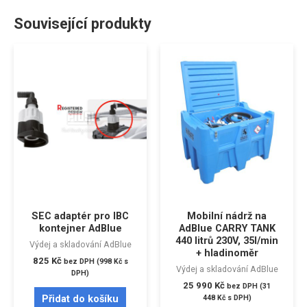
Související produkty
SEC adaptér pro IBC
Mobilní nádrž na
kontejner AdBlue
AdBlue CARRY TANK
440 litrů 230V, 35l/min
Výdej a skladování AdBlue
+ hladinoměr
825
Kč
bez DPH (
998
Kč
s
Výdej a skladování AdBlue
DPH)
25 990
Kč
bez DPH (
31
Přidat do košíku
448
Kč
s DPH)