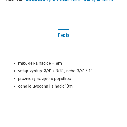
Kategorie:
Příslušenství
,
Výdej a skladování AdBlue
,
Výdej AdBlue
Popis
max
.
délka
hadice
–
8m
vstup-výstup: 3/4″ / 3/4″ , nebo 3/4″ / 1″
pružinový navíječ s pojistkou
cena je uvedena i s hadicí 8m