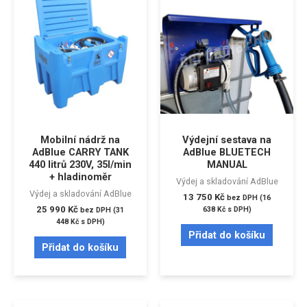
Mobilní nádrž na
Výdejní sestava na
AdBlue CARRY TANK
AdBlue BLUETECH
440 litrů 230V, 35l/min
MANUAL
+ hladinoměr
Výdej a skladování AdBlue
Výdej a skladování AdBlue
13 750
Kč
bez DPH (
16
25 990
Kč
638
Kč
s DPH)
bez DPH (
31
448
Kč
s DPH)
Přidat do košíku
Přidat do košíku