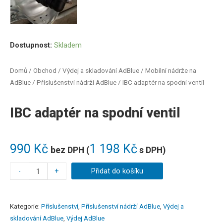
Dostupnost:
Skladem
Domů
/
Obchod
/
Výdej a skladování AdBlue
/
Mobilní nádrže na
AdBlue
/
Příslušenství nádrží AdBlue
/ IBC adaptér na spodní ventil
IBC adaptér na spodní ventil
990
Kč
1 198
Kč
bez DPH (
s DPH)
-
+
Přidat do košíku
Kategorie:
Příslušenství
,
Příslušenství nádrží AdBlue
,
Výdej a
skladování AdBlue
,
Výdej AdBlue