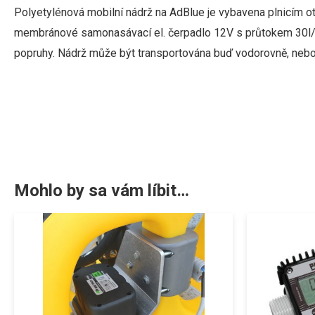
Polyetylénová
mobilní
nádrž
na
AdBlue
je
vybavena
plnicím
o
membránové samonasávací el
.
čerpadlo
12V s
průtokem 30l
popruhy
.
Nádrž
může
být
transportována
buď
vodorovně
,
nebo
Mohlo by sa vám líbit…