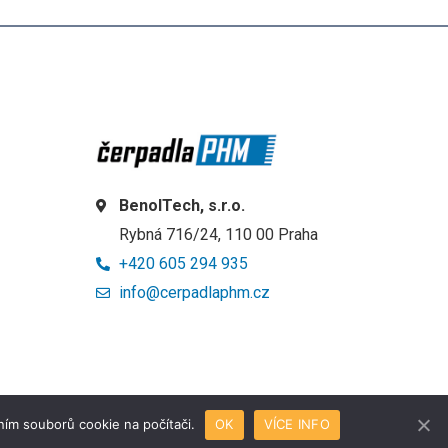
BenolTech, s.r.o.
Rybná 716/24, 110 00 Praha
+420 605 294 935
info@cerpadlaphm.cz
ním souborů cookie na počítači.
OK
VÍCE INFO