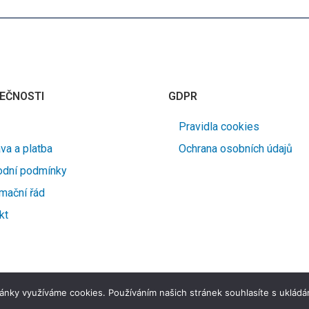
EČNOSTI
GDPR
Pravidla cookies
va a platba
Ochrana osobních údajů
dní podmínky
mační řád
kt
ánky využíváme cookies. Používáním našich stránek souhlasíte s ukládá
© 2026 Čerpadla PHM | Marketing Lite
Tvorba e-shopů