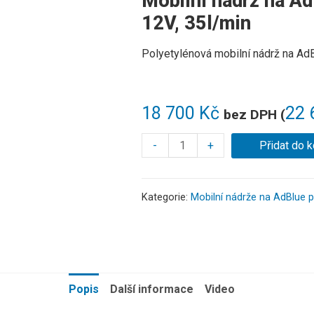
Mobilní nádrž na Ad
12V, 35l/min
Polyetylénová
mobilní
nádrž
na
AdB
18 700
Kč
22 
bez DPH (
-
+
Přidat do k
Kategorie:
Mobilní nádrže na AdBlue p
Popis
Další informace
Video