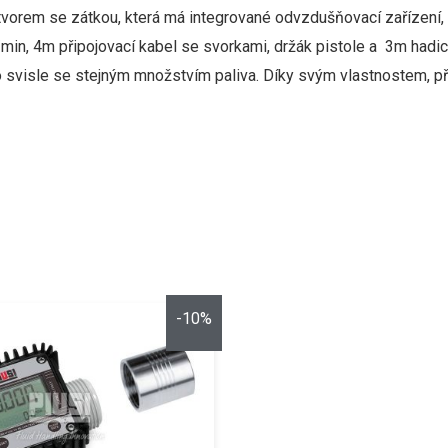
tvorem
se zátkou
,
která
má integrované
odvzdušňovací zařízení
,
/min
,
4m připojovací kabel se svorkami, držák pistole a
3m
hadic
 svisle
se stejným
množstvím
paliva
.
Díky
svým vlastnostem
,
p
-10%