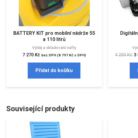
BATTERY KIT pro mobilní nádrže 55
Digitál
a 110 litrů
Výdej a skladování nafty
Výd
7 270
Kč
4 200
Kč
3
bez DPH (
8 797
Kč
s DPH)
Přidat do košíku
Související produkty