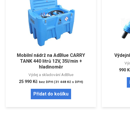
Mobilní nádrž na AdBlue CARRY
Výdejn
TANK 440 litrů 12V, 35l/min +
Výd
hladinoměr
990
K
Výdej a skladování AdBlue
25 990
Kč
bez DPH (
31 448
Kč
s DPH)
Přidat do košíku