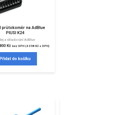
ní průtokoměr na AdBlue
PIUSI K24
ej a skladování AdBlue
 800
Kč
bez DPH (
4 598
Kč
s DPH)
Přidat do košíku