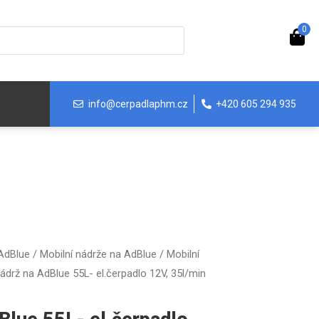
0
info@cerpadlaphm.cz
+420 605 294 935
 AdBlue
/
Mobilní nádrže na AdBlue
/
Mobilní
nádrž na AdBlue 55L- el.čerpadlo 12V, 35l/min