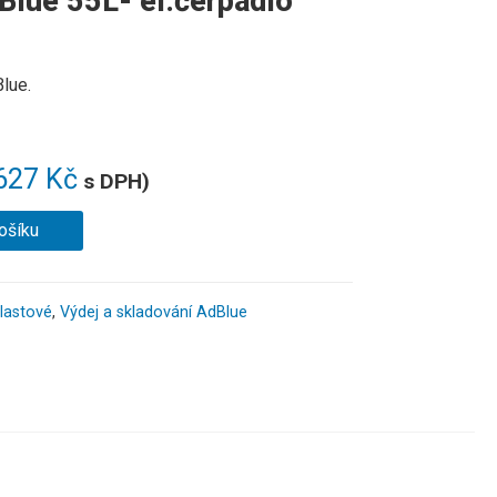
Blue 55L- el.čerpadlo
lue
.
627
Kč
s DPH)
ošíku
lastové
,
Výdej a skladování AdBlue