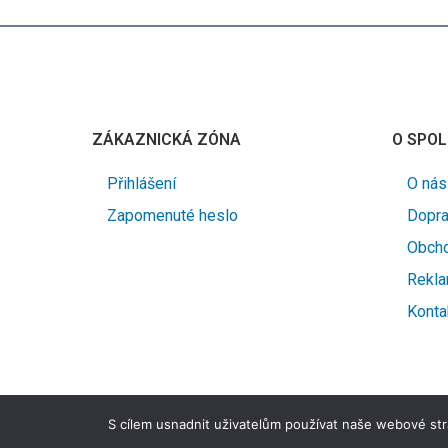
ZÁKAZNICKÁ ZÓNA
O SPOL
Přihlášení
O nás
Zapomenuté heslo
Dopra
Obcho
Rekla
Konta
S cílem usnadnit uživatelům používat naše webové str