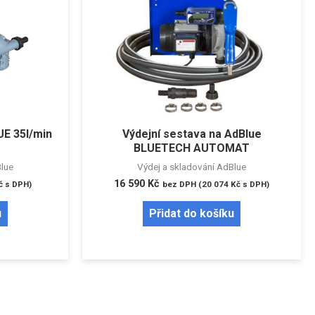
UE 35l/min
Výdejní sestava na AdBlue
BLUETECH AUTOMAT
Blue
Výdej a skladování AdBlue
16 590
Kč
č
s DPH)
bez DPH (
20 074
Kč
s DPH)
u
Přidat do košíku