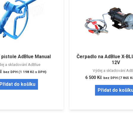
í pistole AdBlue Manual
Čerpadlo na AdBlue X-BL
12V
ej a skladování AdBlue
Výdej a skladování Ad
č
bez DPH (
1 198
Kč
s DPH)
6 500
Kč
bez DPH (
7 865
K
Přidat do košíku
Přidat do košík