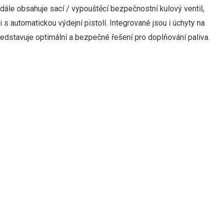
 dále
obsahuje
sací
/
vypouštěcí
bezpečnostní
kulový ventil
,
i
s
automatickou výdejní pistolí
.
Integrované
jsou i
úchyty
na
ředstavuje optimální
a
bezpečné
řešení
pro
doplňování
paliva
.