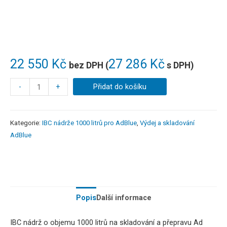
22 550
Kč
27 286
Kč
bez DPH (
s DPH)
-
+
Přidat do košíku
Kategorie:
IBC nádrže 1000 litrů pro AdBlue
,
Výdej a skladování
AdBlue
Popis
Další informace
IBC nádrž o objemu 1000 litrů na skladování a přepravu Ad