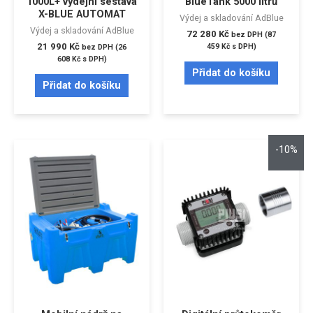
1000L+ výdejní sestava
BlueTank 5000 litrů
X-BLUE AUTOMAT
Výdej a skladování AdBlue
Výdej a skladování AdBlue
72 280
Kč
bez DPH (
87
21 990
Kč
459
Kč
s DPH)
bez DPH (
26
608
Kč
s DPH)
Přidat do košíku
Přidat do košíku
-10%