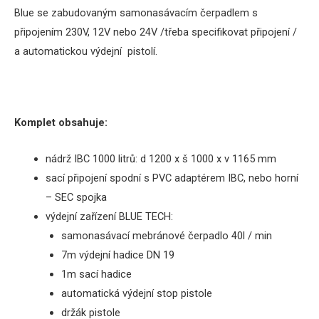
Blue se zabudovaným samonasávacím čerpadlem s
připojením 230V, 12V nebo 24V
/třeba specifikovat připojení /
a automatickou výdejní pistolí.
Komplet obsahuje:
nádrž IBC 1000 litrů: d 1200 x š 1000 x v 1165 mm
sací připojení spodní s PVC adaptérem IBC, nebo horní
– SEC spojka
výdejní zařízení BLUE TECH:
samonasávací mebránové čerpadlo
40l / min
7m výdejní hadice DN 19
1m sací hadice
automatická výdejní stop pistole
držák pistole