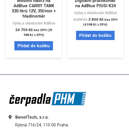
Mobilní nádrž na
Digitální průtokoměr
AdBlue CARRY TANK
na AdBlue PIUSI K24
330 litrů 12V, 35l/min +
Výdej a skladování AdBlue
hladinoměr
4 200
Kč
3 800
Kč
bez DPH
Výdej a skladování AdBlue
(
4 598
Kč
s DPH)
24 750
Kč
bez DPH (
29
Přidat do košíku
948
Kč
s DPH)
Přidat do košíku
BenolTech, s.r.o.
Rybná 716/24, 110 00 Praha