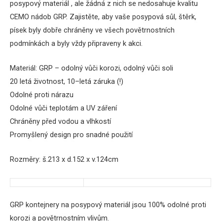
posypový materiál
, ale žádná
z
nich se
nedosahuje
kvalitu
CEMO
nádob
GRP
.
Zajistěte,
aby vaše
posypová
sůl,
štěrk
,
písek
byly dobře
chráněny
ve všech
povětrnostních
podmínkách
a
byly
vždy
připraveny k
akci.
Materiál
:
GRP
– odolný
vůči korozi,
odolný
vůči
soli
20 letá
životnost,
10
–
letá záruka
(!
)
Odolné
proti
nárazu
Odolné
vůči
teplotám
a
UV
záření
Chráněny před
vodou
a
vlhkostí
Promyšlený
design pro snadné
použití
Rozměry: š.213 x d.152 x v.124cm
GRP
kontejnery
na
posypový
materiál
jsou 100
%
odolné proti
korozi
a
povětrnostním
vlivům
.