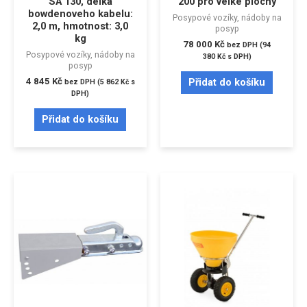
SA 130, délka
200 pro velké plochy
bowdenoveho kabelu:
Posypové vozíky, nádoby na
2,0 m, hmotnost: 3,0
posyp
kg
78 000
Kč
bez DPH (
94
Posypové vozíky, nádoby na
380
Kč
s DPH)
posyp
4 845
Kč
Přidat do košíku
bez DPH (
5 862
Kč
s
DPH)
Přidat do košíku