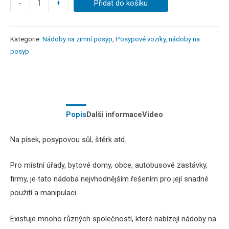
-
+
Přidat do košíku
Kategorie:
Nádoby na zimní posyp
,
Posypové vozíky, nádoby na
posyp
Popis
Další informace
Video
Na
písek
,
posypovou
sůl
,
štěrk
atd
.
Pro
místní úřady
,
bytové
domy,
obce
, autobusové
zastávky
,
firmy
, je tato
nádoba
nejvhodnějším řešením
pro její
snadné
použití
a
manipulaci.
Existuje
mnoho
různých společností
, které nabízejí
nádoby
na