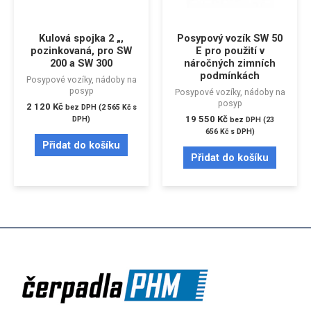
Kulová spojka 2 „,
Posypový vozík SW 50
pozinkovaná, pro SW
E pro použití v
200 a SW 300
náročných zimních
podmínkách
Posypové vozíky, nádoby na
posyp
Posypové vozíky, nádoby na
posyp
2 120
Kč
bez DPH (
2 565
Kč
s
19 550
Kč
DPH)
bez DPH (
23
656
Kč
s DPH)
Přidat do košíku
Přidat do košíku