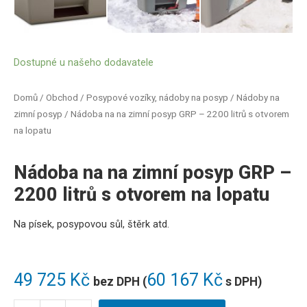
Dostupné u našeho dodavatele
Domů
/
Obchod
/
Posypové vozíky, nádoby na posyp
/
Nádoby na
zimní posyp
/ Nádoba na na zimní posyp GRP – 2200 litrů s otvorem
na lopatu
Nádoba na na zimní posyp GRP –
2200 litrů s otvorem na lopatu
Na
písek
,
posypovou
sůl
,
štěrk
atd
.
49 725
Kč
60 167
Kč
bez DPH (
s DPH)