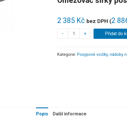
Omezovač šířky pos
2 385
Kč
2 88
bez DPH (
-
+
Přidat do k
Kategorie:
Posypové vozíky, nádoby 
Popis
Další informace