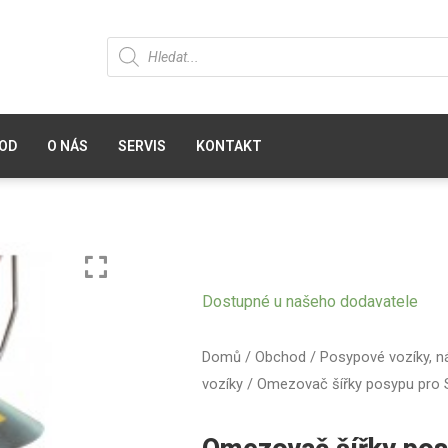
OD
O NÁS
SERVIS
KONTAKT
Dostupné u našeho dodavatele
Domů
/
Obchod
/
Posypové vozíky, 
vozíky
/ Omezovač šířky posypu pro 