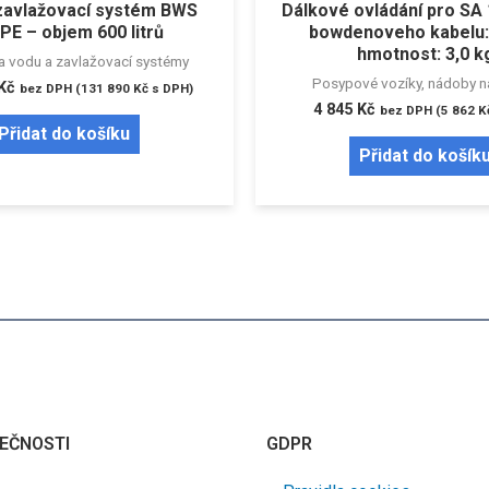
 zavlažovací systém BWS
Dálkové ovládání pro SA 
PE – objem 600 litrů
bowdenoveho kabelu: 
hmotnost: 3,0 k
a vodu a zavlažovací systémy
Posypové vozíky, nádoby n
Kč
bez DPH (
131 890
Kč
s DPH)
4 845
Kč
bez DPH (
5 862
K
Přidat do košíku
Přidat do košík
EČNOSTI
GDPR