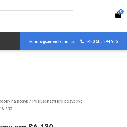
0
info@cerpadlaphm.cz
+420 605 294 935
nádoby na posyp
/
Příslušenství pro posypové
SA 130