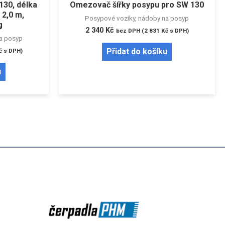
130, délka
Omezovač šířky posypu pro SW 130
2,0 m,
Posypové vozíky, nádoby na posyp
g
2 340
Kč
bez DPH (
2 831
Kč
s DPH)
a posyp
Přidat do košíku
č
s DPH)
u