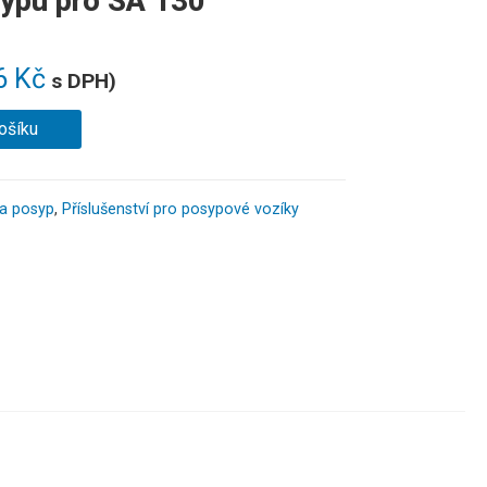
ypu pro SA 130
6
Kč
s DPH)
ošíku
na posyp
,
Příslušenství pro posypové vozíky