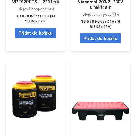
VPF02PEES – 220 litrů
Viscomat 200/2 -230V
s měřičem
Olejové hospodářství
Olejové hospodářství
10 870
Kč
bez DPH (
13
15 550
Kč
153
Kč
s DPH)
bez DPH (
18
816
Kč
s DPH)
Přidat do košíku
Přidat do košíku