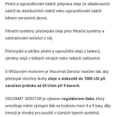
Plnění a vyprazdňování nádrží:
přeprava oleje ze skladovacích
nádrží do distribučních nádrží nebo vyprazdňování nádrží
během servisních úkonů.
Filtrační systémy: přečerpání oleje přes filtrační systémy a
odstraňování nečistot z něj.
Přečerpání a údržba: plnění a vypouštění olejů z tankerů,
výměny olejů v těžkých strojích nebo velkých zařízeních.
S třífázovým motorem je Viscomat Gerotor navržen tak, aby
přečerpal všechny druhy
oleje o viskozitě do 1000 cSt při
zaručení průtoku až 65 l/min při 9 barech.
VISCOMAT GEROTOR je vybaven
regulátorem tlaku
, který
umožňuje měnit výstupní tlak na hodnotu mezi 4 a 9 bary, díky
čemuž je vhodný pro použití v různých typech systémů.