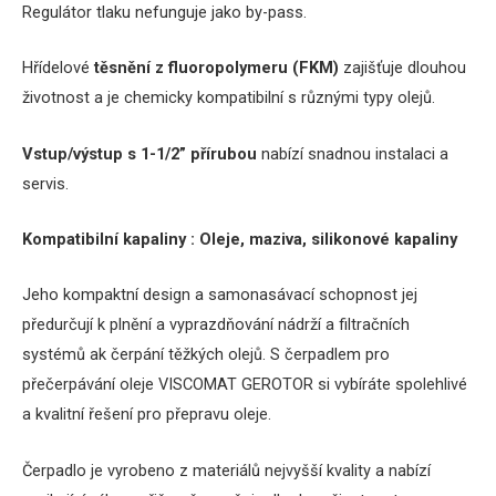
Regulátor tlaku nefunguje jako by-pass.
Hřídelové
těsnění z fluoropolymeru (FKM)
zajišťuje dlouhou
životnost a je chemicky kompatibilní s různými typy olejů.
Vstup/výstup s 1-1/2” přírubou
nabízí snadnou instalaci a
servis.
Kompatibilní kapaliny : Oleje, maziva, silikonové kapaliny
Jeho kompaktní design a samonasávací schopnost jej
předurčují k plnění a vyprazdňování nádrží a filtračních
systémů ak čerpání těžkých olejů.
S čerpadlem pro
přečerpávání oleje VISCOMAT GEROTOR si vybíráte spolehlivé
a kvalitní řešení pro přepravu oleje.
Čerpadlo je vyrobeno z materiálů nejvyšší kvality a nabízí