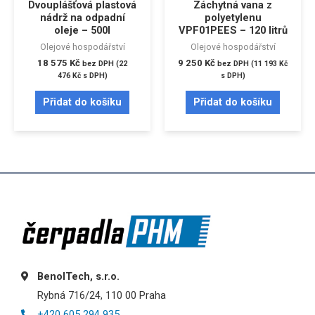
Dvouplášťová plastová
Záchytná vana z
nádrž na odpadní
polyetylenu
oleje – 500l
VPF01PEES – 120 litrů
Olejové hospodářství
Olejové hospodářství
18 575
Kč
9 250
Kč
bez DPH (
22
bez DPH (
11 193
Kč
476
Kč
s DPH)
s DPH)
Přidat do košíku
Přidat do košíku
BenolTech, s.r.o.
Rybná 716/24, 110 00 Praha
+420 605 294 935