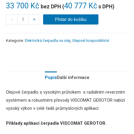
33 700
Kč
40 777
Kč
bez DPH (
s DPH)
-
+
Přidat do košíku
Kategorie:
Elektrická čerpadla na olej
,
Olejové hospodářství
Popis
Další informace
Olejové čerpadlo s vysokým průtokem s radiálním reverzním
systémem a robustními převody VISCOMAT GEROTOR nabízí
vysoký výkon v celé řadě průmyslových aplikací.
Příklady aplikací čerpadla VISCOMAT GEROTOR.