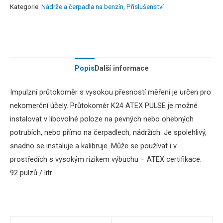
Kategorie:
Nádrže a čerpadla na benzín
,
Příslušenství
Popis
Další informace
Impulzní průtokoměr s vysokou přesností měření je určen pro
nekomerční účely.
Průtokoměr K24 ATEX PULSE je možné
instalovat v libovolné poloze na pevných nebo ohebných
potrubích, nebo přímo na čerpadlech, nádržích
.
Je spolehlivý,
snadno se instaluje a kalibruje. Může se používat i v
prostředích s vysokým rizikem výbuchu – ATEX certifikace.
92 pulzů / litr