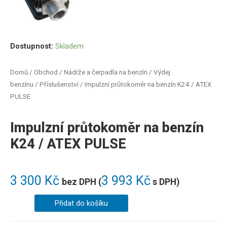
Dostupnost:
Skladem
Domů
/
Obchod
/
Nádrže a čerpadla na benzín
/
Výdej
benzínu
/
Příslušenství
/ Impulzní průtokoměr na benzín K24 / ATEX
PULSE
Impulzní průtokoměr na benzín
K24 / ATEX PULSE
3 300
Kč
3 993
Kč
bez DPH (
s DPH)
Přidat do košíku