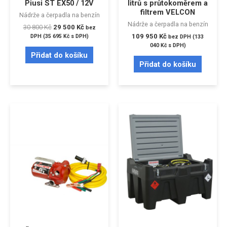
Piusi ST EX50 / 12V
litrů s průtokoměrem a
filtrem VELCON
Nádrže a čerpadla na benzín
Nádrže a čerpadla na benzín
30 800
Kč
29 500
Kč
bez
109 950
Kč
DPH (
35 695
Kč
s DPH)
bez DPH (
133
040
Kč
s DPH)
Přidat do košíku
Přidat do košíku