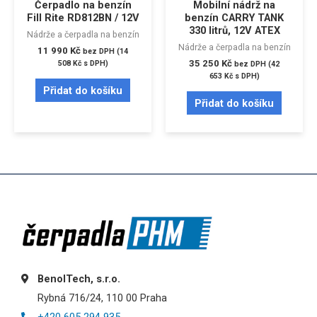
Čerpadlo na benzín
Mobilní nádrž na
Fill Rite RD812BN / 12V
benzín CARRY TANK
330 litrů, 12V ATEX
Nádrže a čerpadla na benzín
Nádrže a čerpadla na benzín
11 990
Kč
bez DPH (
14
35 250
Kč
508
Kč
s DPH)
bez DPH (
42
653
Kč
s DPH)
Přidat do košíku
Přidat do košíku
BenolTech, s.r.o.
Rybná 716/24, 110 00 Praha
+420 605 294 935