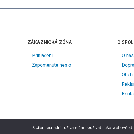
ZÁKAZNICKÁ ZÓNA
O SPOL
Přihlášení
O nás
Zapomenuté heslo
Dopra
Obcho
Rekla
Konta
S cílem usnadnit uživatelům používat naše webové str