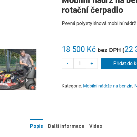
Mobilní nádrž na ben
rotační čerpadlo
Pevná polyetylénová mobilní nádrž 
18 500
Kč
22 
bez DPH (
-
+
Přidat do k
Kategorie:
Mobilní nádrže na benzín
,
N
Popis
Další informace
Video