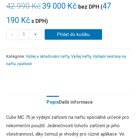
42 990
Kč
39 000
Kč
47
bez DPH (
190
Kč
s DPH)
-
+
Přidat do košíku
Kategorie:
Výdej a skladování nafty
,
Výdej nafty
,
Výdejní sestavy na
naftu závěsné
Popis
Další informace
Cube MC 70 je výdejní zařízení na naftu speciálně určené pro
nekomerční použití.
Jedinečností tohoto zařízení je jeho
všestrannost, díky čemuž je vhodný pro různé aplikace.
Ve