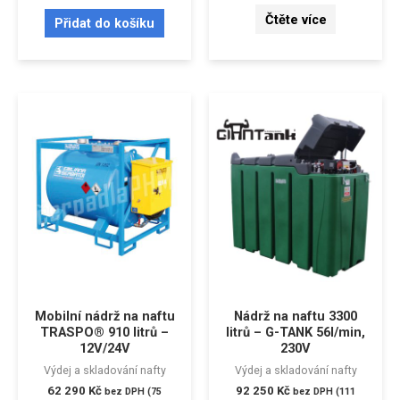
Čtěte více
Přidat do košíku
Mobilní nádrž na naftu
Nádrž na naftu 3300
TRASPO® 910 litrů –
litrů – G-TANK 56l/min,
12V/24V
230V
Výdej a skladování nafty
Výdej a skladování nafty
62 290
Kč
92 250
Kč
bez DPH (
75
bez DPH (
111