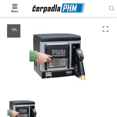
Menu
-9%