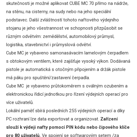
skutečnosti je možné aplikovat CUBE MC 70 přímo na nádrže,
na stěnu, na cisterny, na sudy nebo na jeho speciální
podstavec.
Další zvláštností tohoto naftového výdejního
stojanu je jeho všestrannost ve schopnosti přizpůsobit se
různým odvětvím: zemědělství, automobilový průmysl,
logistika, stavebnictví i průmyslová odvětví.
Cube MC je vybaveno samonasávacím lamelovým čerpadlem
s obtokovým ventilem, které zajišťuje vysoký výkon.
Dodávaná
pistole je automatická s otočným připojením a držák pistole
má páku pro spuštění/zastavení čerpadla.
Cube MC je vybaveno průtokoměrem s oválným ozubením a
elektronickou řídicí jednotkou pro řízení výdejních operací pro
více uživatelů.
Lokální paměť sbírá posledních 255 výdejních operací a díky
PC rozhraní lze data exportovat a organizovat.
Zařízení
slouží k výdeji nafty pomocí PIN kódu nebo čipového klíče
pro 80 uživatelů.
Ve spojení se softwarovým setem /za