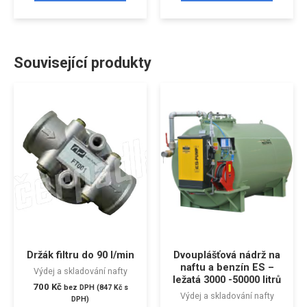
Související produkty
Držák filtru do 90 l/min
Dvouplášťová nádrž na
naftu a benzín ES –
Výdej a skladování nafty
ležatá 3000 -50000 litrů
700
Kč
bez DPH (
847
Kč
s
Výdej a skladování nafty
DPH)