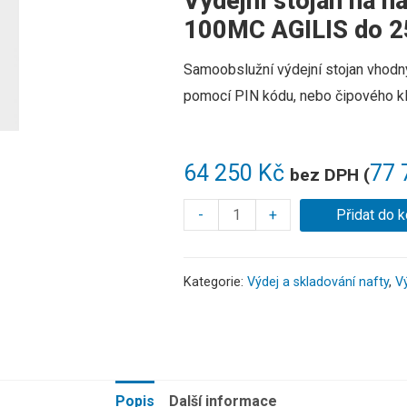
Výdejní stojan na na
100MC AGILIS do 25
Samoobslužní
výdejní
stojan
vhodn
pomocí
PIN
kódu
,
nebo
čipového
k
64 250
Kč
77 
bez DPH (
-
+
Přidat do k
Kategorie:
Výdej a skladování nafty
,
Vý
Popis
Další informace