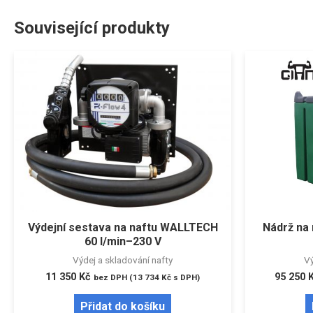
Související produkty
Výdejní sestava na naftu WALLTECH
Nádrž na 
60 l/min–230 V
Výdej a skladování nafty
Vý
11 350
Kč
95 250
bez DPH (
13 734
Kč
s DPH)
Přidat do košíku