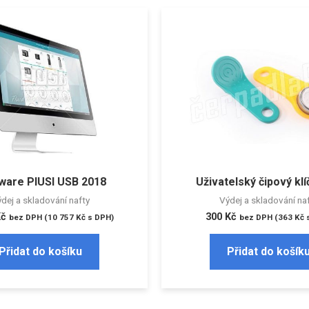
ware PIUSI USB 2018
Uživatelský čipový klí
dej a skladování nafty
Výdej a skladování na
Kč
300
Kč
bez DPH (
10 757
Kč
s DPH)
bez DPH (
363
Kč
s
Přidat do košíku
Přidat do košík