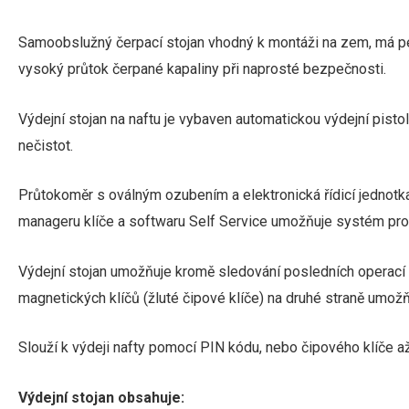
Samoobslužný čerpací stojan vhodný k montáži na zem, má p
vysoký průtok čerpané kapaliny při naprosté bezpečnosti.
Výdejní stojan na naftu je vybaven automatickou výdejní pisto
nečistot.
Průtokoměr s oválným ozubením a elektronická řídicí jednotka
manageru klíče a softwaru Self Service umožňuje systém prop
Výdejní stojan umožňuje kromě sledování posledních operací z
magnetických klíčů (žluté čipové klíče) na druhé straně umožňu
Slouží k výdeji nafty pomocí PIN kódu, nebo čipového klíče a
Výdejní stojan obsahuje: