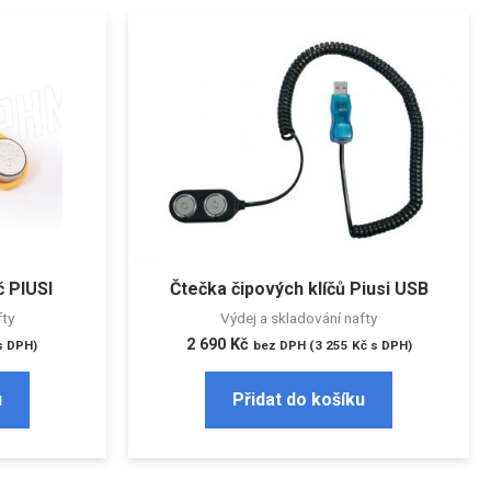
č PIUSI
Čtečka čipových klíčů Piusi USB
fty
Výdej a skladování nafty
2 690
Kč
 DPH)
bez DPH (
3 255
Kč
s DPH)
u
Přidat do košíku