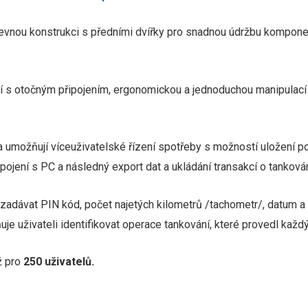
evnou konstrukci s předními dvířky pro snadnou údržbu kompone
lí s otočným připojením, ergonomickou a jednoduchou manipulací a 
 umožňují víceuživatelské řízení spotřeby s možností uložení po
ojení s PC a následný export dat a ukládání transakcí o tanková
adávat PIN kód, počet najetých kilometrů /tachometr/, datum a č
je uživateli identifikovat operace tankování, které provedl každý 
ž pro
250 uživatelů.