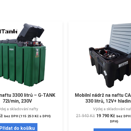
naftu 3300 litrů – G-TANK
Mobilní nádrž na naftu 
72l/min, 230V
330 litrů, 12V+ hlad
dej a skladování nafty
Výdej a skladování na
Kč
21 940
Kč
19 790
Kč
bez DPH (
115 253
Kč
s DPH)
bez DPH 
DPH)
Přidat do košíku