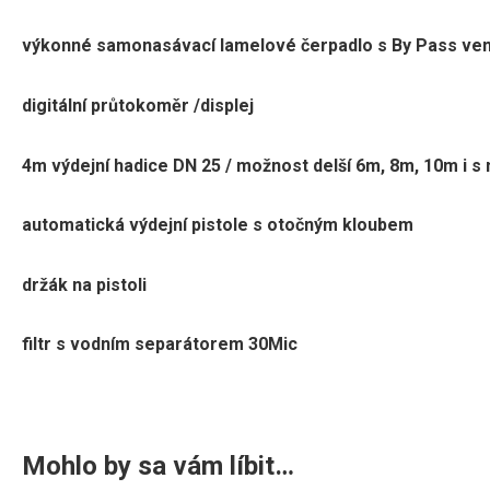
výkonné samonasávací lamelové čerpadlo s By Pass ven
digitální průtokoměr /displej
4m výdejní hadice DN 25 / možnost delší 6m, 8m, 10m i s
automatická výdejní pistole s otočným kloubem
držák na pistoli
filtr s vodním separátorem 30Mic
Mohlo by sa vám líbit…