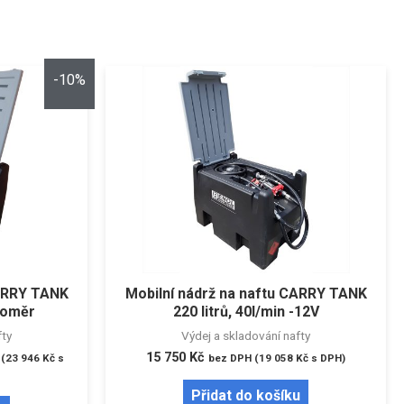
-10%
CARRY TANK
Mobilní nádrž na naftu CARRY TANK
inoměr
220 litrů, 40l/min -12V
fty
Výdej a skladování nafty
15 750
Kč
(
23 946
Kč
s
bez DPH (
19 058
Kč
s DPH)
Přidat do košíku