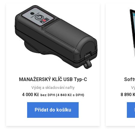
MANAŽERSKÝ KLÍČ USB Typ-C
Soft
Výdej a skladování nafty
Vý
4 000
Kč
8 890
bez DPH (
4 840
Kč
s DPH)
Přidat do košíku