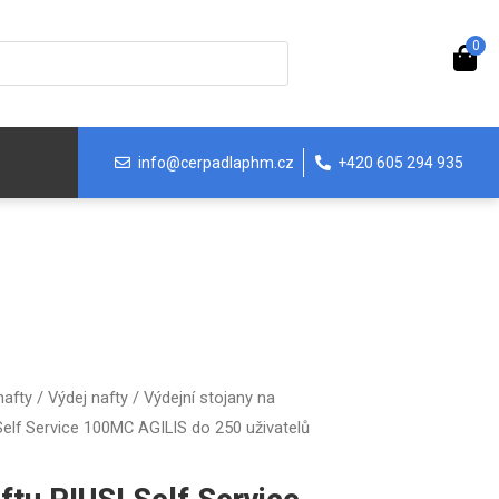
0
info@cerpadlaphm.cz
+420 605 294 935
nafty
/
Výdej nafty
/
Výdejní stojany na
Self Service 100MC AGILIS do 250 uživatelů