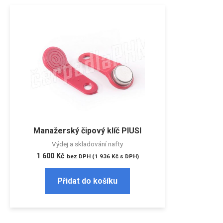
Manažerský čipový klíč PIUSI
Výdej a skladování nafty
1 600
Kč
bez DPH (
1 936
Kč
s DPH)
Přidat do košíku