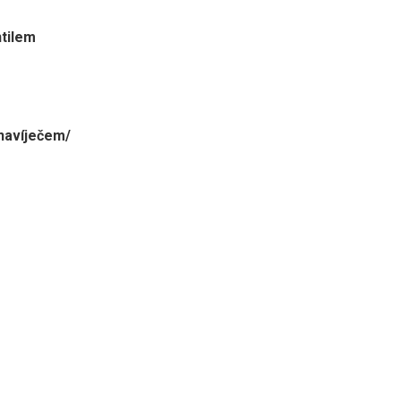
tilem
 navíječem/