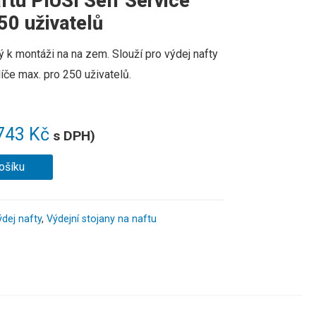
ftu PIUSI Self Service
0 uživatelů
ý
k
montáži
na
na zem
.
Slouží
pro výdej
nafty
líče
max
.
pro
25
0 uživatelů
.
743
Kč
s DPH)
ošíku
dej nafty
,
Výdejní stojany na naftu