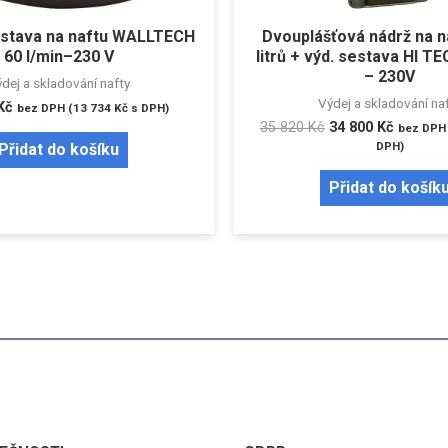
estava na naftu WALLTECH
Dvouplášťová nádrž na n
60 l/min–230 V
litrů + výd. sestava HI T
– 230V
dej a skladování nafty
Výdej a skladování na
Kč
bez DPH (
13 734
Kč
s DPH)
35 820
Kč
34 800
Kč
bez DPH 
DPH)
Přidat do košíku
Přidat do košík