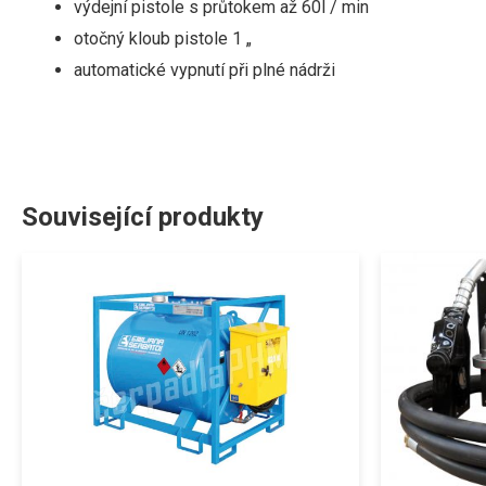
výdejní pistole
s
průtokem
až
60l
/
min
otočný
kloub
pistole
1
„
automatické vypnutí
při plné
nádrži
Související produkty