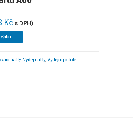
naftu A60
8
Kč
s DPH)
ošíku
ování nafty
,
Výdej nafty
,
Výdejní pistole