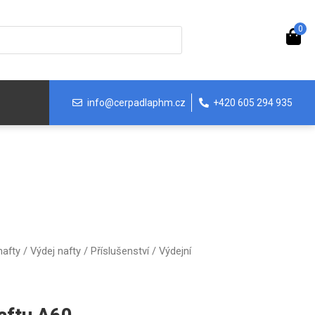
0
info@cerpadlaphm.cz
+420 605 294 935
nafty
/
Výdej nafty
/
Příslušenství
/
Výdejní