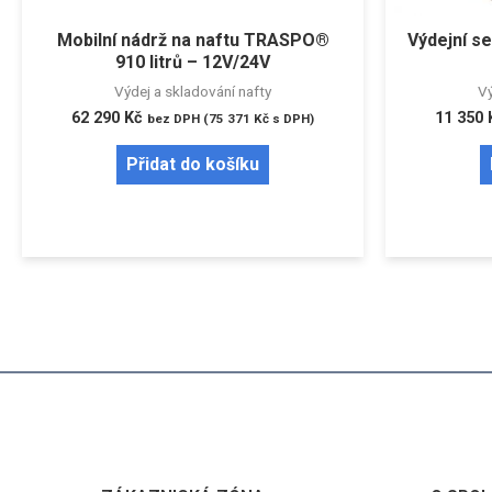
Mobilní nádrž na naftu TRASPO®
Výdejní s
910 litrů – 12V/24V
Výdej a skladování nafty
Vý
62 290
Kč
11 350
bez DPH (
75 371
Kč
s DPH)
Přidat do košíku