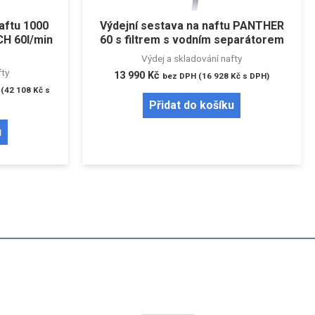
aftu 1000
Výdejní sestava na naftu PANTHER
ECH 60l/min
60 s filtrem s vodním separátorem
Výdej a skladování nafty
fty
13 990
Kč
bez DPH (
16 928
Kč
s DPH)
(
42 108
Kč
s
Přidat do košíku
u