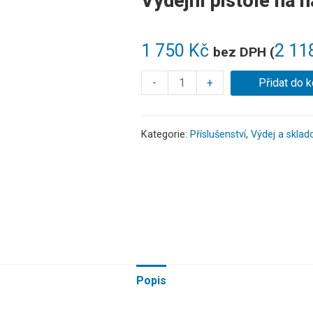
Výdejní pistole na 
1 750
Kč
2 11
bez DPH (
-
+
Přidat do k
Kategorie:
Příslušenství
,
Výdej a sklad
Popis