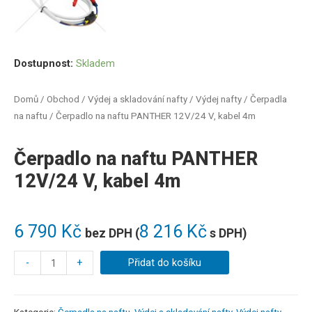
Dostupnost:
Skladem
Domů
/
Obchod
/
Výdej a skladování nafty
/
Výdej nafty
/
Čerpadla
na naftu
/ Čerpadlo na naftu PANTHER 12V/24 V, kabel 4m
Čerpadlo na naftu PANTHER
12V/24 V, kabel 4m
6 790
Kč
8 216
Kč
bez DPH (
s DPH)
-
+
Přidat do košíku