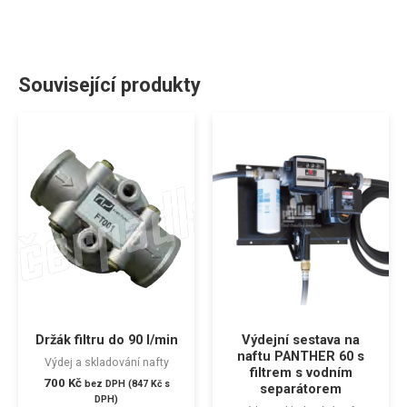
Související produkty
Držák filtru do 90 l/min
Výdejní sestava na
naftu PANTHER 60 s
Výdej a skladování nafty
filtrem s vodním
700
Kč
bez DPH (
847
Kč
s
separátorem
DPH)