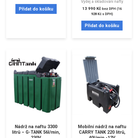
Výdej a skladování nafty
13 990
Kč
Přidat do košíku
bez DPH (
16
928
Kč
s DPH)
Přidat do košíku
Nádrž na naftu 3300
Mobilní nádrž na naftu
litrů – G-TANK 56l/min,
CARRY TANK 220 litrů,
230V
40l/min -12V