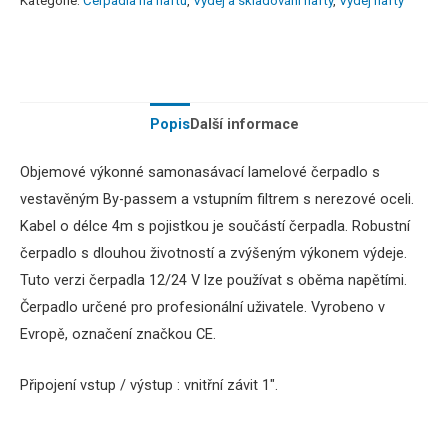
Kategorie:
Čerpadla na naftu
,
Výdej a skladování nafty
,
Výdej nafty
Popis
Další informace
Objemové výkonné samonasávací lamelové čerpadlo s
vestavěným By-passem a vstupním filtrem s nerezové oceli.
Kabel o délce 4m s pojistkou je součástí čerpadla. Robustní
čerpadlo s dlouhou životností a zvýšeným výkonem výdeje.
Tuto verzi čerpadla 12/24 V lze používat s oběma napětími.
Čerpadlo určené pro profesionální uživatele. Vyrobeno v
Evropě, označení značkou CE.
Připojení vstup / výstup : vnitřní závit 1″.