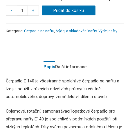
-
+
Přidat do košíku
Kategorie:
Čerpadla na naftu
,
Výdej a skladování nafty
,
Výdej nafty
Popis
Další informace
Čerpadlo E 140 je všestranné spolehlivé čerpadlo na naftu a
lze jej použít v různých odvětvích průmyslu včetně
automobilového, dopravy, zemědělství, dílen a staveb.
Objemové, rotační, samonasávací lopatkové čerpadlo pro
přepravu nafty E140 je spolehlivé v podmínkách použití i při
nízkých teplotách.
Díky svému pevnému a odolnému tělesu je