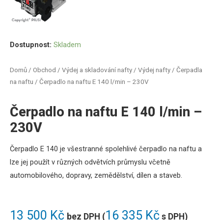
Dostupnost:
Skladem
Domů
/
Obchod
/
Výdej a skladování nafty
/
Výdej nafty
/
Čerpadla
na naftu
/ Čerpadlo na naftu E 140 l/min – 230V
Čerpadlo na naftu E 140 l/min –
230V
Čerpadlo E 140 je všestranné spolehlivé čerpadlo na naftu a
lze jej použít v různých odvětvích průmyslu včetně
automobilového, dopravy, zemědělství, dílen a staveb.
13 500
Kč
16 335
Kč
bez DPH (
s DPH)