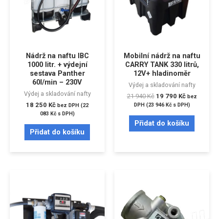
Nádrž na naftu IBC
Mobilní nádrž na naftu
1000 litr. + výdejní
CARRY TANK 330 litrů,
sestava Panther
12V+ hladinoměr
60l/min – 230V
Výdej a skladování nafty
Výdej a skladování nafty
21 940
Kč
19 790
Kč
bez
18 250
Kč
DPH (
23 946
Kč
s DPH)
bez DPH (
22
083
Kč
s DPH)
Přidat do košíku
Přidat do košíku