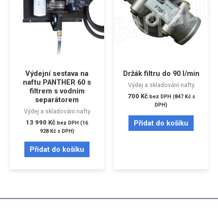
Výdejní sestava na
Držák filtru do 90 l/min
naftu PANTHER 60 s
Výdej a skladování nafty
filtrem s vodním
700
Kč
bez DPH (
847
Kč
s
separátorem
DPH)
Výdej a skladování nafty
13 990
Kč
Přidat do košíku
bez DPH (
16
928
Kč
s DPH)
Přidat do košíku