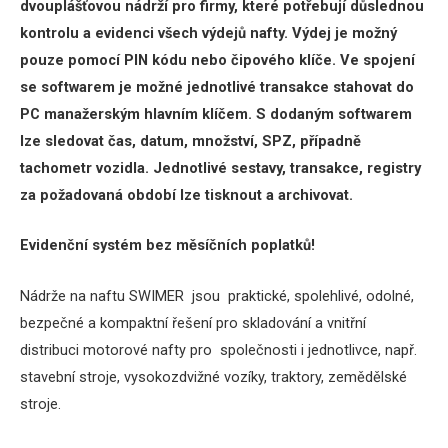
dvouplášťovou nádrží pro firmy, které potřebují důslednou
kontrolu a evidenci všech výdejů nafty.
Výdej je možný
pouze pomocí PIN kódu nebo čipového klíče.
Ve spojení
se softwarem je možné jednotlivé transakce stahovat do
PC manažerským hlavním klíčem.
S dodaným softwarem
lze sledovat čas, datum, množství, SPZ, případně
tachometr vozidla.
Jednotlivé sestavy, transakce, registry
za požadovaná období lze tisknout a archivovat.
Evidenční systém bez měsíčních poplatků!
Nádrže na naftu SWIMER jsou praktické, spolehlivé, odolné,
bezpečné a kompaktní řešení pro skladování a vnitřní
distribuci motorové nafty pro společnosti i jednotlivce, např.
stavební stroje, vysokozdvižné vozíky, traktory, zemědělské
stroje.