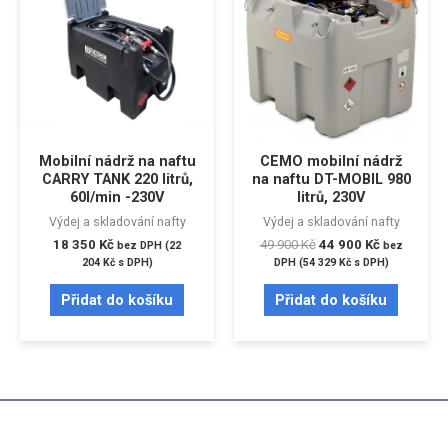
Mobilní nádrž na naftu
CEMO mobilní nádrž
CARRY TANK 220 litrů,
na naftu DT-MOBIL 980
60l/min -230V
litrů, 230V
Výdej a skladování nafty
Výdej a skladování nafty
18 350
Kč
49 900
Kč
44 900
Kč
bez DPH (
22
bez
204
Kč
s DPH)
DPH (
54 329
Kč
s DPH)
Přidat do košíku
Přidat do košíku