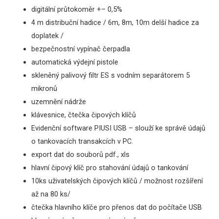
digitální průtokoměr +– 0,5%
4 m distribuční hadice / 6m, 8m, 10m delší hadice za
doplatek /
bezpečnostní vypínač čerpadla
automatická výdejní pistole
s
kleněný palivový filtr ES s vodním separátorem 5
mikronů
uzemnění nádrže
klávesnice, čtečka čipových klíčů
Evidenční software PIUSI USB
– slouží ke správě údajů
o tankovacích transakcích v PC.
export dat do souborů pdf., xls
hlavní čipový klíč pro stahování údajů o tankování
10ks uživatelských čipových klíčů / možnost rozšíření
až na 80 ks/
č
tečka hlavního klíče pro přenos dat do počítače USB