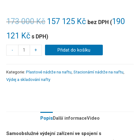
173 000
Kč
157 125
Kč
190
bez DPH (
121
Kč
s DPH)
-
+
Přidat do košíku
Kategorie:
Plastové nádrže na naftu
,
Stacionární nádrže na naftu
,
Výdej a skladování nafty
Popis
Další informace
Video
Samoobslužné výdejní zařízení ve spojení s