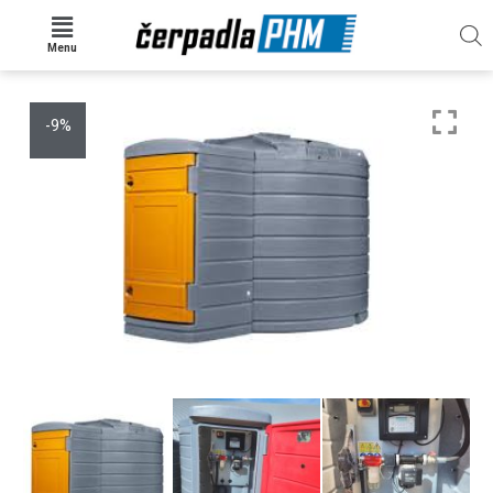
Menu
-9%