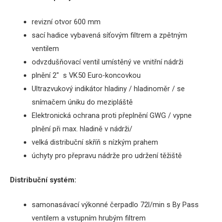
revizní otvor 600 mm
sací hadice vybavená síťovým filtrem a zpětným
ventilem
odvzdušňovací ventil umístěný ve vnitřní nádrži
plnění 2″ s VK50 Euro-koncovkou
Ultrazvukový indikátor hladiny / hladinoměr / se
snímačem úniku do mezipláště
Elektronická ochrana proti přeplnění GWG / vypne
plnění při max.
hladině v nádrži/
velká distribuční skříň s nízkým prahem
úchyty pro přepravu nádrže pro udržení těžiště
Distribuční systém:
samonasávací výkonné čerpadlo 72l/min s By Pass
ventilem a vstupním hrubým filtrem