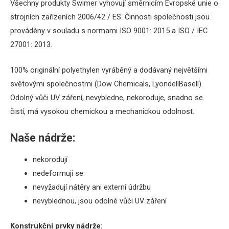
Všechny produkty Swimer vyhovují směrnicím Evropské unie o
strojních zařízeních 2006/42 / ES.
Činnosti společnosti jsou
prováděny v souladu s normami ISO 9001: 2015 a ISO / IEC
27001: 2013.
100% originální polyethylen vyráběný a dodávaný největšími
světovými společnostmi (Dow Chemicals, LyondellBasell).
Odolný vůči UV záření, nevybledne, nekoroduje, snadno se
čistí, má vysokou chemickou a mechanickou odolnost.
Naše nádrže:
nekorodují
nedeformují se
nevyžadují nátěry ani externí údržbu
nevyblednou, jsou odolné vůči UV záření
Konstrukční prvky nádrže: