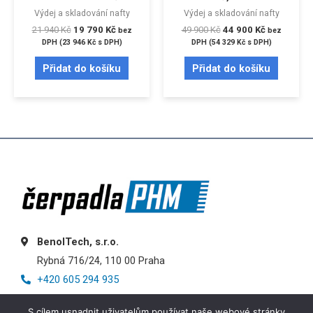
Výdej a skladování nafty
Výdej a skladování nafty
21 940
Kč
19 790
Kč
49 900
Kč
44 900
Kč
bez
bez
DPH (
23 946
Kč
s DPH)
DPH (
54 329
Kč
s DPH)
Přidat do košíku
Přidat do košíku
BenolTech, s.r.o.
Rybná 716/24, 110 00 Praha
+420 605 294 935
info@cerpadlaphm.cz
S cílem usnadnit uživatelům používat naše webové stránky