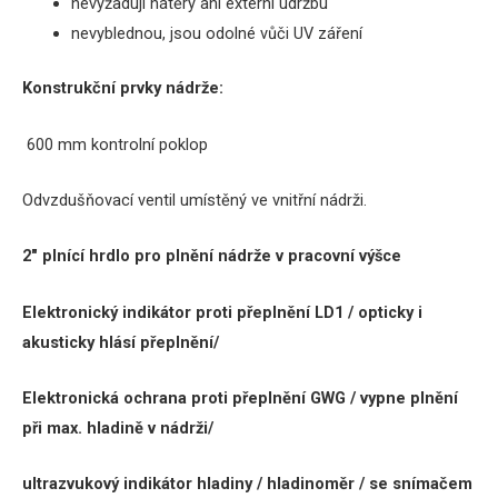
nevyžadují nátěry ani externí údržbu
nevyblednou, jsou odolné vůči UV záření
Konstrukční prvky nádrže:
600 mm kontrolní poklop
Odvzdušňovací ventil umístěný ve vnitřní nádrži.
2″ plnící hrdlo pro plnění nádrže
v
pracovní výšce
Elektronický indikátor proti přeplnění LD1 / opticky i
akusticky hlásí přeplnění/
Elektronická ochrana proti přeplnění GWG / vypne plnění
při max. hladině v nádrži/
u
ltrazvukový indikátor hladiny / hladinoměr / se snímačem