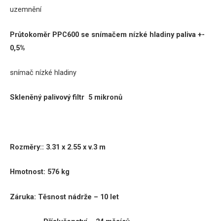
uzemnění
Průtokoměr PPC600 se snímačem nízké hladiny paliva +-
0,5%
snímač nízké hladiny
Skleněný palivový filtr 5 mikronů
Rozměry:
:
3.31 x 2.55 x v.3 m
Hmotnost: 576 kg
Záruka:
Těsnost nádrže – 10 let