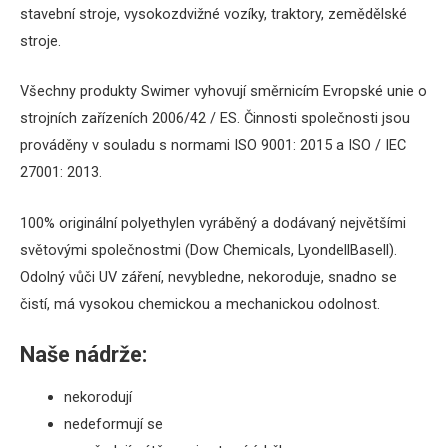
stavební stroje, vysokozdvižné vozíky, traktory, zemědělské
stroje.
Všechny produkty Swimer vyhovují směrnicím Evropské unie o
strojních zařízeních 2006/42 / ES.
Činnosti společnosti jsou
prováděny v souladu s normami ISO 9001: 2015 a ISO / IEC
27001: 2013.
100% originální polyethylen vyráběný a dodávaný největšími
světovými společnostmi (Dow Chemicals, LyondellBasell).
Odolný vůči UV záření, nevybledne, nekoroduje, snadno se
čistí, má vysokou chemickou a mechanickou odolnost.
Naše nádrže:
nekorodují
nedeformují se