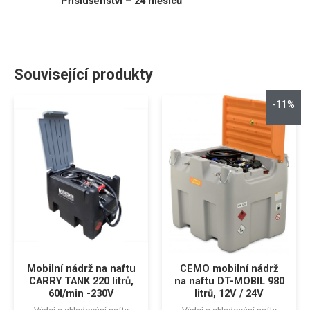
Příslušenství – 24 měsíců
Související produkty
-11%
Mobilní nádrž na naftu
CEMO mobilní nádrž
CARRY TANK 220 litrů,
na naftu DT-MOBIL 980
60l/min -230V
litrů, 12V / 24V