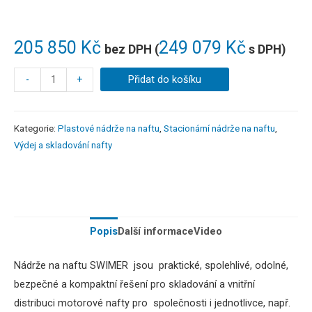
205 850
Kč
249 079
Kč
bez DPH (
s DPH)
-
+
Přidat do košíku
Kategorie:
Plastové nádrže na naftu
,
Stacionární nádrže na naftu
,
Výdej a skladování nafty
Popis
Další informace
Video
Nádrže na naftu SWIMER jsou praktické, spolehlivé, odolné,
bezpečné a kompaktní řešení pro skladování a vnitřní
distribuci motorové nafty pro společnosti i jednotlivce, např.