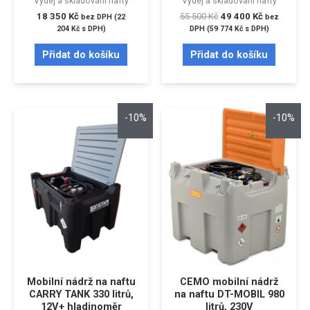
Výdej a skladování nafty
Výdej a skladování nafty
18 350
Kč
55 500
Kč
49 400
Kč
bez DPH (
22
bez
204
Kč
s DPH)
DPH (
59 774
Kč
s DPH)
Přidat do košíku
Přidat do košíku
-10%
-10%
Mobilní nádrž na naftu
CEMO mobilní nádrž
CARRY TANK 330 litrů,
na naftu DT-MOBIL 980
12V+ hladinoměr
litrů, 230V