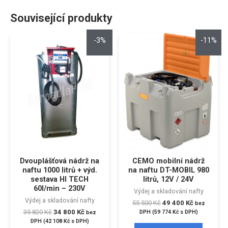
Související produkty
-3%
-11%
Dvouplášťová nádrž na
CEMO mobilní nádrž
naftu 1000 litrů + výd.
na naftu DT-MOBIL 980
sestava HI TECH
litrů, 12V / 24V
60l/min – 230V
Výdej a skladování nafty
Výdej a skladování nafty
55 500
Kč
49 400
Kč
bez
35 820
Kč
34 800
Kč
DPH (
59 774
Kč
s DPH)
bez
DPH (
42 108
Kč
s DPH)