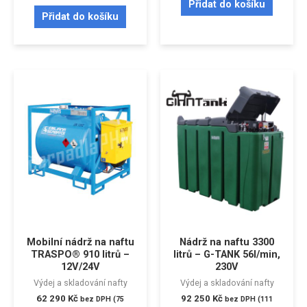
Přidat do košíku
Přidat do košíku
Mobilní nádrž na naftu
Nádrž na naftu 3300
TRASPO® 910 litrů –
litrů – G-TANK 56l/min,
12V/24V
230V
Výdej a skladování nafty
Výdej a skladování nafty
62 290
Kč
92 250
Kč
bez DPH (
75
bez DPH (
111