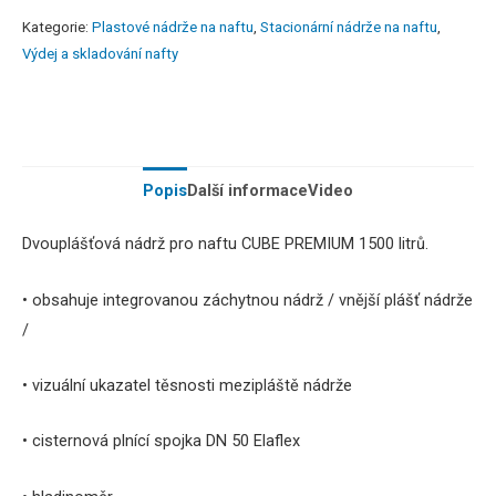
Kategorie:
Plastové nádrže na naftu
,
Stacionární nádrže na naftu
,
Výdej a skladování nafty
Popis
Další informace
Video
Dvouplášťová nádrž pro naftu CUBE PREMIUM 1500 litrů.
• obsahuje integrovanou záchytnou nádrž / vnější plášť nádrže
/
• vizuální ukazatel těsnosti mezipláště nádrže
• cisternová plnící spojka DN 50 Elaflex