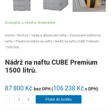
Dostupné u našeho dodavatele
Domů
/
Obchod
/
Výdej a skladování nafty
/
Stacionární nádrže na
naftu
/
Plastové nádrže na naftu
/ Nádrž na naftu CUBE Premium
1500 litrů.
Nádrž na naftu CUBE Premium
1500 litrů.
87 800
Kč
106 238
Kč
bez DPH (
s DPH)
-
+
Přidat do košíku