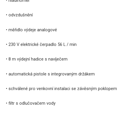
• hladinoměr
• odvzdušnění
• měřidlo výdeje analogové
• 230 V elektrické čerpadlo 56 L / min
• 8 m výdejní hadice s navíječem
• automatická pistole s integrovaným držákem
• schválené pro venkovní instalaci se závěsným poklopem
• filtr s odlučovačem vody