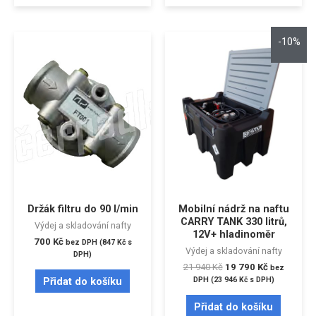
-10%
Držák filtru do 90 l/min
Mobilní nádrž na naftu
CARRY TANK 330 litrů,
Výdej a skladování nafty
12V+ hladinoměr
700
Kč
bez DPH (
847
Kč
s
Výdej a skladování nafty
DPH)
21 940
Kč
19 790
Kč
bez
Přidat do košíku
DPH (
23 946
Kč
s DPH)
Přidat do košíku