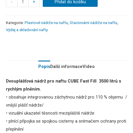
-
+
Přidat do košíku
Kategorie:
Plastové nádrže na naftu
,
Stacionární nádrže na naftu
,
Výdej a skladování nafty
Popis
Další informace
Video
Dvouplášťová nádrž pro naftu CUBE Fast Fill 3500 litrů
s
rychlým plněním
.
• obsahuje integrovanou záchytnou nádrž pro 110 % objemu /
vnější plášť nádrže/
• vizuální ukazatel těsnosti mezipláště nádrže
• plnící přípojka se spojkou cisterny a snímačem ochrany proti
přeplnění