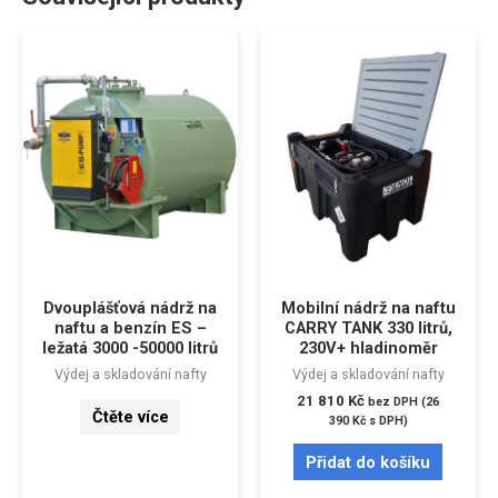
Dvouplášťová nádrž na
Mobilní nádrž na naftu
naftu a benzín ES –
CARRY TANK 330 litrů,
ležatá 3000 -50000 litrů
230V+ hladinoměr
Výdej a skladování nafty
Výdej a skladování nafty
21 810
Kč
bez DPH (
26
Čtěte více
390
Kč
s DPH)
Přidat do košíku