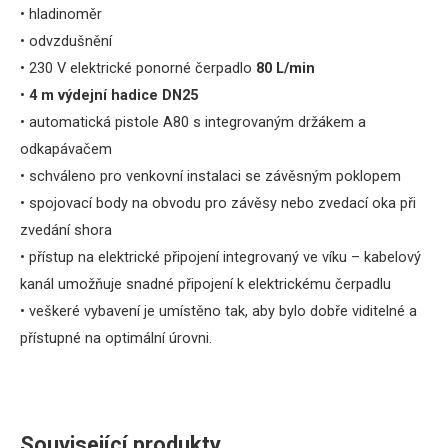
• hladinoměr
• odvzdušnění
• 230 V elektrické ponorné čerpadlo
80 L/min
•
4 m výdejní hadice DN25
• automatická pistole A80 s integrovaným držákem a
odkapávačem
• schváleno pro venkovní instalaci se závěsným poklopem
• spojovací body na obvodu pro závěsy nebo zvedací oka při
zvedání shora
• přístup na elektrické připojení integrovaný ve víku – kabelový
kanál umožňuje snadné připojení k elektrickému čerpadlu
• veškeré vybavení je umístěno tak, aby bylo dobře viditelné a
přístupné na optimální úrovni.
Související produkty