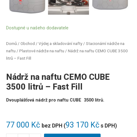
Dostupné u našeho dodavatele
Domů
/
Obchod
/
Výdej a skladování nafty
/
Stacionární nádrže na
naftu
/
Plastové nádrže na naftu
/ Nádrž na naftu CEMO CUBE 3500
litrů – Fast Fill
Nádrž na naftu CEMO CUBE
3500 litrů – Fast Fill
Dvouplášťová nádrž pro naftu CUBE 3500 litrů.
77 000
Kč
93 170
Kč
bez DPH (
s DPH)