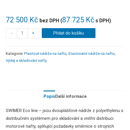
72 500
Kč
87 725
Kč
bez DPH (
s DPH)
-
+
Přidat do košíku
Kategorie:
Plastové nádrže na naftu
,
Stacionární nádrže na naftu
,
Výdej a skladování nafty
Popis
Další informace
SWIMER Eco line – jsou dvouplášťové nádrže z polyethylenu s
distribučním systémem pro skladování a vnitřní distribuci
motorové nafty, splňující požadavky směrnice o strojních