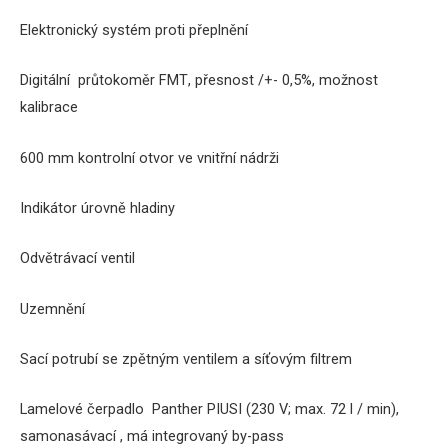
Elektronický systém proti přeplnění
Digitální průtokoměr
FMT
, přesnost /+- 0,5%, možnost
kalibrace
600 mm kontrolní otvor ve vnitřní nádrži
Indikátor úrovně hladiny
Odvětrávací ventil
Uzemnění
Sací potrubí se zpětným ventilem a síťovým filtrem
Lamelové čerpadlo Panther PIUSI (230 V; max. 72 l / min),
samonasávací , má integrovaný by-pass