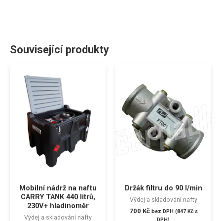
Související produkty
Mobilní nádrž na naftu
Držák filtru do 90 l/min
CARRY TANK 440 litrů,
Výdej a skladování nafty
230V+ hladinoměr
700
Kč
bez DPH (
847
Kč
s
Výdej a skladování nafty
DPH)