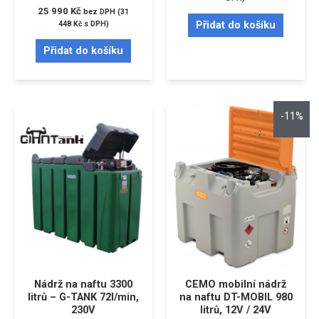
25 990
Kč
bez DPH (
31
Přidat do košíku
448
Kč
s DPH)
Přidat do košíku
-11%
Nádrž na naftu 3300
CEMO mobilní nádrž
litrů – G-TANK 72l/min,
na naftu DT-MOBIL 980
230V
litrů, 12V / 24V