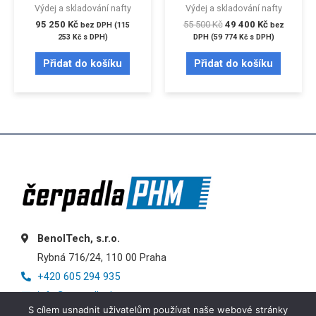
Výdej a skladování nafty
Výdej a skladování nafty
95 250
Kč
55 500
Kč
49 400
Kč
bez DPH (
115
bez
253
Kč
s DPH)
DPH (
59 774
Kč
s DPH)
Přidat do košíku
Přidat do košíku
BenolTech, s.r.o.
Rybná 716/24, 110 00 Praha
+420 605 294 935
info@cerpadlaphm.cz
S cílem usnadnit uživatelům používat naše webové stránky