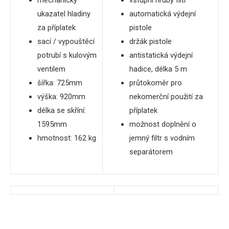
ukazatel hladiny
automatická
výdejní
za příplatek
pistole
sací
/
vypouštěcí
držák pistole
potrubí
s
kulovým
antistatická výdejní
ventilem
hadice
,
délka
5
m
šířka
: 725mm
průtokoměr
pro
výška: 920mm
nekomerční
použití
za
délka
se skříní
:
příplatek
1595mm
možnost doplnění o
hmotnost: 162 kg
jemný filtr s vodním
separátorem