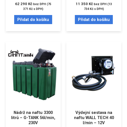
62 290
Kč
11 350
Kč
bez DPH (
75
bez DPH (
13
371
Kč
s DPH)
734
Kč
s DPH)
Přidat do košíku
Přidat do košíku
Nádrž na naftu 3300
Výdejní sestava na
litrů – G-TANK 56l/min,
naftu WALL TECH 40
230V
l/min – 12V