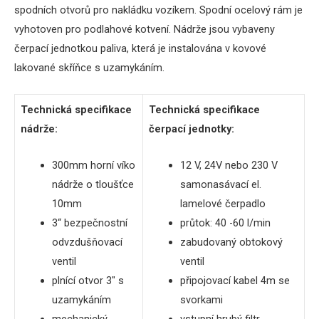
spodních
otvorů
pro
nakládku
vozíkem
.
Spodní
ocelový
rám
je
vyhotoven
pro
podlahové
kotvení
.
Nádrže
jsou
vybaveny
čerpací
jednotkou
paliva
,
která je instalována
v kovové
lakované
skříňce
s
uzamykáním
.
Technická specifikace
Technická
specifikace
nádrže
:
čerpací
jednotky
:
300mm
horní víko
12 V, 24V
nebo
230
V
nádrže
o
tloušťce
samonasávací
el
.
10mm
lamelové
čerpadlo
3“
bezpečnostní
průtok
: 40 -60 l/min
odvzdušňovací
zabudovaný obtokový
ventil
ventil
plnící otvor 3″ s
připojovací kabel 4m se
uzamykáním
svorkami
mechanický
vstupní hrubý filtr