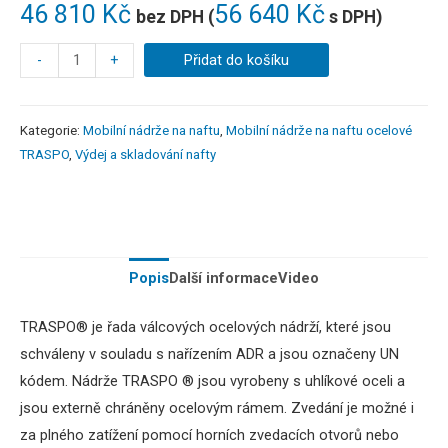
46 810
Kč
56 640
Kč
bez DPH (
s DPH)
-
+
Přidat do košíku
Kategorie:
Mobilní nádrže na naftu
,
Mobilní nádrže na naftu ocelové
TRASPO
,
Výdej a skladování nafty
Popis
Další informace
Video
TRASPO®
je
řada
válcových
ocelových
nádrží
,
které jsou
schváleny
v
souladu
s
nařízením
ADR
a
jsou označeny
UN
kódem
.
Nádrže
TRASPO
®
jsou
vyrobeny
s
uhlíkové oceli
a
jsou
externě
chráněny
ocelovým
rámem
.
Zvedání
je
možné i
za
plného
zatížení
pomocí
horních
zvedacích
otvorů
nebo