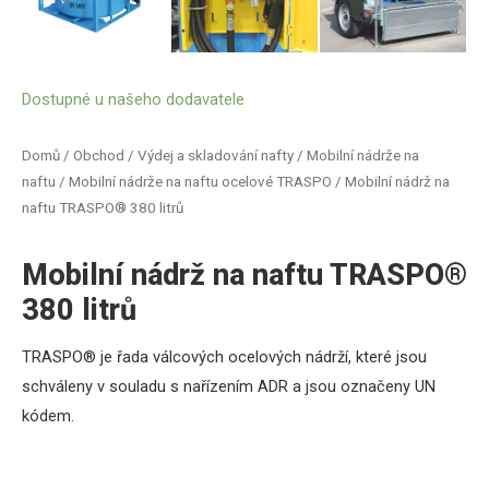
Dostupné u našeho dodavatele
Domů
/
Obchod
/
Výdej a skladování nafty
/
Mobilní nádrže na
naftu
/
Mobilní nádrže na naftu ocelové TRASPO
/ Mobilní nádrž na
naftu TRASPO® 380 litrů
Mobilní nádrž na naftu TRASPO®
380 litrů
TRASPO®
je
řada
válcových
ocelových
nádrží
,
které jsou
schváleny
v
souladu
s
nařízením
ADR
a
jsou označeny
UN
kódem
.