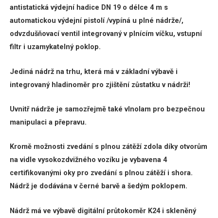
antistatická výdejní hadice DN 19 o délce 4 m s
automatickou výdejní pistolí /vypíná u plné nádrže/,
odvzdušňovací ventil integrovaný v plnícím víčku, vstupní
filtr i uzamykatelný poklop.
Jediná nádrž na trhu, která má v základní výbavě i
integrovaný hladinoměr pro zjištění zůstatku v nádrži!
Uvnitř nádrže je samozřejmě také vlnolam pro bezpečnou
manipulaci a přepravu.
Kromě možnosti zvedání s plnou zátěží zdola díky otvorům
na vidle vysokozdvižného vozíku je vybavena 4
certifikovanými oky pro zvedání s plnou zátěží i shora.
Nádrž je dodávána v černé barvě a šedým poklopem.
Nádrž má ve výbavě digitální průtokoměr K24 i skleněný