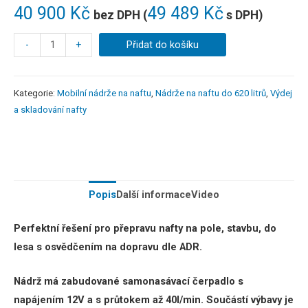
40 900
Kč
49 489
Kč
bez DPH (
s DPH)
-
+
Přidat do košíku
Kategorie:
Mobilní nádrže na naftu
,
Nádrže na naftu do 620 litrů
,
Výdej
a skladování nafty
Popis
Další informace
Video
Perfektní řešení pro přepravu nafty na pole, stavbu, do
lesa s osvědčením na dopravu dle ADR.
Nádrž má zabudované samonasávací čerpadlo s
napájením 12V a s průtokem až 40l/min.
Součástí výbavy je