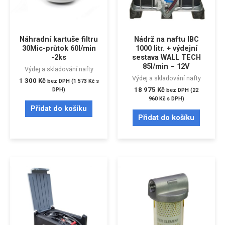
Náhradní kartuše filtru
Nádrž na naftu IBC
30Mic-průtok 60l/min
1000 litr. + výdejní
-2ks
sestava WALL TECH
85l/min – 12V
Výdej a skladování nafty
Výdej a skladování nafty
1 300
Kč
bez DPH (
1 573
Kč
s
18 975
Kč
DPH)
bez DPH (
22
960
Kč
s DPH)
Přidat do košíku
Přidat do košíku