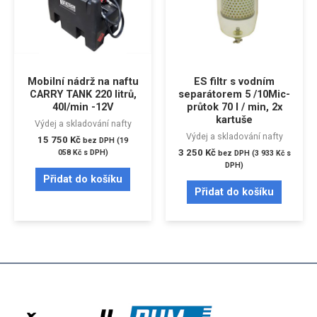
Mobilní nádrž na naftu
ES filtr s vodním
CARRY TANK 220 litrů,
separátorem 5 /10Mic-
40l/min -12V
průtok 70 l / min, 2x
kartuše
Výdej a skladování nafty
Výdej a skladování nafty
15 750
Kč
bez DPH (
19
3 250
Kč
058
Kč
s DPH)
bez DPH (
3 933
Kč
s
DPH)
Přidat do košíku
Přidat do košíku