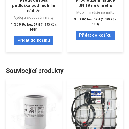
Protiskluzová
Prodloužení hadice
podložka pod mobilní
DN 19 na 6 metrů
nádrže
Mobilní nádrže na naftu
Výdej a skladování nafty
900
Kč
bez DPH (
1 089
Kč
s
1 300
Kč
DPH)
bez DPH (
1 573
Kč
s
DPH)
Přidat do košíku
Přidat do košíku
Související produkty