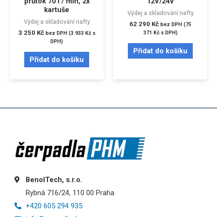
průtok 70 l / min, 2x
12V/24V
kartuše
Výdej a skladování nafty
Výdej a skladování nafty
62 290
Kč
bez DPH (
75
3 250
Kč
371
Kč
s DPH)
bez DPH (
3 933
Kč
s
DPH)
Přidat do košíku
Přidat do košíku
BenolTech, s.r.o.
Rybná 716/24, 110 00 Praha
+420 605 294 935