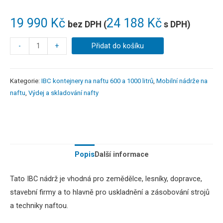
19 990
Kč
24 188
Kč
bez DPH (
s DPH)
-
+
Přidat do košíku
Kategorie:
IBC kontejnery na naftu 600 a 1000 litrů
,
Mobilní nádrže na
naftu
,
Výdej a skladování nafty
Popis
Další informace
Tato IBC nádrž je vhodná pro zemědělce, lesníky, dopravce,
stavební firmy a to hlavně pro uskladnění a zásobování strojů
a techniky naftou.