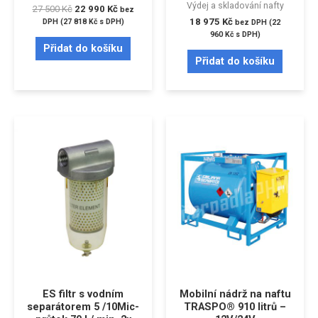
Výdej a skladování nafty
27 500
Kč
22 990
Kč
bez
18 975
Kč
DPH (
27 818
Kč
s DPH)
bez DPH (
22
960
Kč
s DPH)
Přidat do košíku
Přidat do košíku
ES filtr s vodním
Mobilní nádrž na naftu
separátorem 5 /10Mic-
TRASPO® 910 litrů –