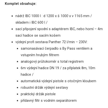
Komplet obsahuje:
nádrž IBC 1000 l
: d 1200 x š
1000
x v 1165 mm
/
skladem i IBC 600 l /
sací
připojení
spodní
s
adaptérem
IBC,
nebo horní – 4m
sací hadice se sacím košem
výdejní profi sestava Panther 72 l/min – 230V:
samonasávací
čerpadlo
s
By
Pass
ventilem a
vstupním hrubým filtrem
analogový
průtokoměr s total registrem
6m
výdejní
hadice
DN 19
/
za
příplatek
8m
, 10m
hadice
/
automatická
výdejní pistole
s otočným kloubem
robustní držák
výdejní
sestavy
praktický držák pistole
přídavný filtr s vodním separátorem