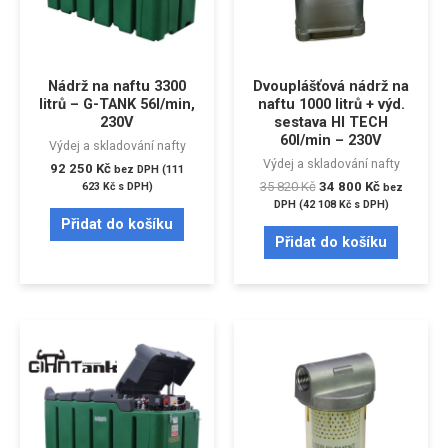
Nádrž na naftu 3300
Dvouplášťová nádrž na
litrů – G-TANK 56l/min,
naftu 1000 litrů + výd.
230V
sestava HI TECH
60l/min – 230V
Výdej a skladování nafty
Výdej a skladování nafty
92 250
Kč
bez DPH (
111
35 820
Kč
34 800
Kč
623
Kč
s DPH)
bez
DPH (
42 108
Kč
s DPH)
Přidat do košíku
Přidat do košíku