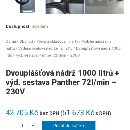
Dostupnost:
Skladem
Domů
/
Obchod
/
Výdej a skladování nafty
/
Mobilní nádrže na
naftu
/
Výdejní ocelové nádrže na naftu
/ Dvouplášťová nádrž 1000
litrů + výd. sestava Panther 72l/min – 230V
Dvouplášťová nádrž 1000 litrů +
výd. sestava Panther 72l/min –
230V
42 705
Kč
51 673
Kč
bez DPH (
s DPH)
-
+
Přidat do košíku