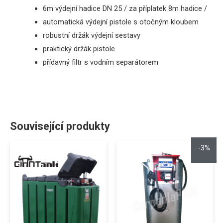
6m
výdejní
hadice
DN 25
/
za
příplatek
8m
hadice
/
automatická
výdejní pistole
s otočným kloubem
robustní držák
výdejní
sestavy
praktický držák pistole
přídavný filtr s vodním separátorem
Související produkty
-3%