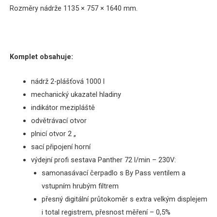
Rozměry
nádrže 1135 × 757 × 1640 mm.
Komplet obsahuje:
nádrž 2-plášťová 1000 l
mechanický
ukazatel hladiny
indikátor
mezipláště
odvětrávací
otvor
plnicí otvor
2
„
sací
připojení
horní
výdejní profi sestava Panther 72 l/min – 230V:
samonasávací
čerpadlo
s
By
Pass
ventilem a
vstupním hrubým filtrem
přesný
digitální průtokoměr s extra velkým displejem
i total registrem
, přesnost měření – 0,5%