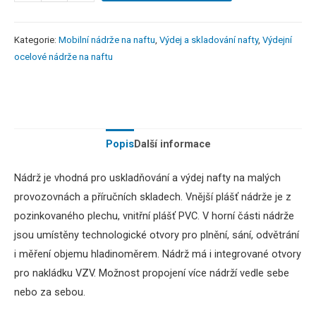
Kategorie:
Mobilní nádrže na naftu
,
Výdej a skladování nafty
,
Výdejní
ocelové nádrže na naftu
Popis
Další informace
Nádrž
je vhodná
pro
uskladňování
a výdej
nafty
na
malých
provozovnách
a
příručních skladech
.
Vnější plášť
nádrže
je
z
pozinkovaného
plechu
,
vnitřní plášť
PVC
.
V horní části nádrže
jsou umístěny technologické otvory pro plnění, sání, odvětrání
i měření objemu hladinoměrem. Nádrž má i integrované otvory
pro nakládku VZV. Možnost propojení více nádrží vedle sebe
nebo za sebou.