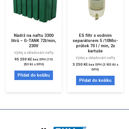
Nádrž na naftu 3300
ES filtr s vodním
litrů – G-TANK 72l/min,
separátorem 5 /10Mic-
230V
průtok 70 l / min, 2x
kartuše
Výdej a skladování nafty
Výdej a skladování nafty
95 250
Kč
bez DPH (
115
3 250
Kč
253
Kč
s DPH)
bez DPH (
3 933
Kč
s
DPH)
Přidat do košíku
Přidat do košíku