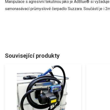
Manipulace
s agresivní
tekutinou
jako
je
AdBlue®
si
vyžaduje
samonasávací
průmyslové
čerpadlo
Suzzara
.
Součástí
je
i
2
Související produkty