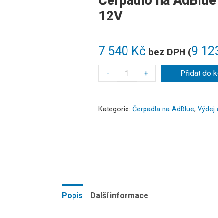
Čerpadlo na AdBlue
12V
7 540
Kč
9 12
bez DPH (
-
+
Přidat do k
Kategorie:
Čerpadla na AdBlue
,
Výdej 
Popis
Další informace