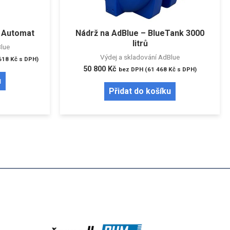
– Automat
Nádrž na AdBlue – BlueTank 3000
litrů
Blue
Výdej a skladování AdBlue
618
Kč
s DPH)
50 800
Kč
bez DPH (
61 468
Kč
s DPH)
u
Přidat do košíku