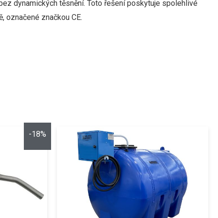
bez
dynamických
těsnění.
Toto
řešení
poskytuje spolehlivé
ě
,
označené
značkou
CE
.
-18%