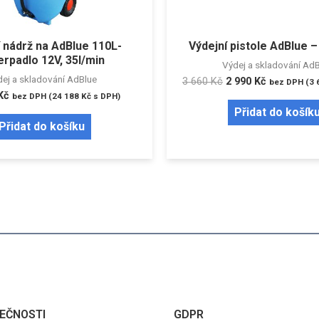
í nádrž na AdBlue 110L-
Výdejní pistole AdBlue 
erpadlo 12V, 35l/min
Výdej a skladování Ad
ej a skladování AdBlue
3 660
Kč
2 990
Kč
bez DPH (
3 
Kč
bez DPH (
24 188
Kč
s DPH)
Přidat do košík
Přidat do košíku
EČNOSTI
GDPR