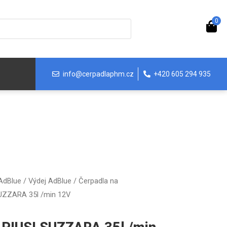
0
info@cerpadlaphm.cz
+420 605 294 935
 AdBlue
/
Výdej AdBlue
/
Čerpadla na
SUZZARA 35l /min 12V