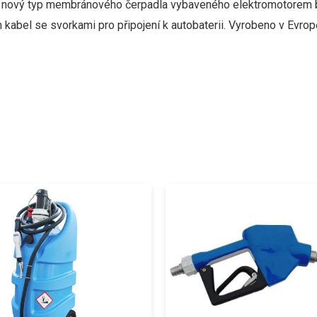
nový typ
membránového
čerpadla
vybaveného
elektromotorem
m
kabel
se svorkami
pro
připojení
k
autobaterii
.
Vyrobeno
v
Evrop