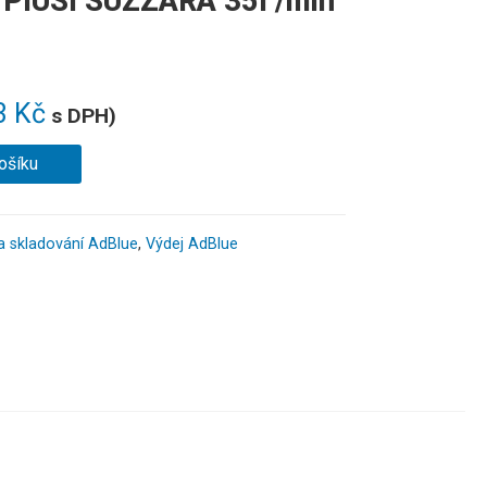
 PIUSI SUZZARA 35l /min
3
Kč
s DPH)
ošíku
a skladování AdBlue
,
Výdej AdBlue