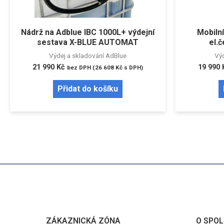
Nádrž na Adblue IBC 1000L+ výdejní
Mobiln
sestava X-BLUE AUTOMAT
el.č
Výdej a skladování AdBlue
Výd
21 990
Kč
19 990
bez DPH (
26 608
Kč
s DPH)
Přidat do košíku
ZÁKAZNICKÁ ZÓNA
O SPOL