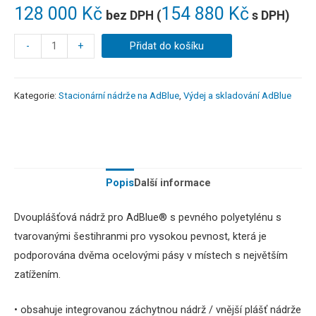
128 000
Kč
154 880
Kč
bez DPH (
s DPH)
-
+
Přidat do košíku
Kategorie:
Stacionární nádrže na AdBlue
,
Výdej a skladování AdBlue
Popis
Další informace
Dvouplášťová nádrž pro AdBlue® s pevného polyetylénu s
tvarovanými šestihranmi
pro vysokou
pevnost, která je
podporována dvěma ocelovými pásy v místech s největším
zatížením.
•
obsahuje integrovanou
záchytnou
nádrž
/ vnější plášť nádrže