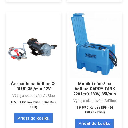
Čerpadlo na AdBlue X-
Mobilní nádrž na
BLUE 35l/min 12V
AdBlue CARRY TANK
220 litrů 230V, 35l/min
Výdej a skladování AdBlue
Výdej a skladování AdBlue
6 500
Kč
bez DPH (
7 865
Kč
s
19 990
Kč
DPH)
bez DPH (
24
188
Kč
s DPH)
Přidat do košíku
Přidat do košíku