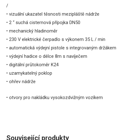
/
• vizuální ukazatel
těsnosti
mezipláště nádrže
• 2 “ suchá cisternová
přípojka
DN50
• mechanický hladinoměr
• 230 V elektrické čerpadlo s výkonem 35 L / min
• automatická výdejní pistole s integrovaným držákem
• výdejní hadice o délce 8m s navíječem
• digitální průtokoměr K24
• uzamykatelný poklop
• ohřev nádrže
• otvory pro nakládku vysokozdvižným
vozíkem
Související produkty