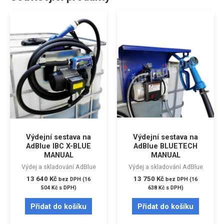
Výdejní sestava na
Výdejní sestava na
AdBlue IBC X-BLUE
AdBlue BLUETECH
MANUAL
MANUAL
Výdej a skladování AdBlue
Výdej a skladování AdBlue
13 640
Kč
13 750
Kč
bez DPH (
16
bez DPH (
16
504
Kč
s DPH)
638
Kč
s DPH)
Přidat do košíku
Přidat do košíku