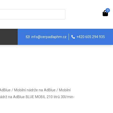
0
info@cerpadlaphm.cz
+420 605 294 935
 AdBlue
/
Mobilní nádrže na AdBlue
/
Mobilní
nádrž na AdBlue BLUE MOBIL 210 litrů 30l/min-