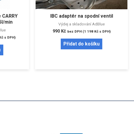
ue CARRY
IBC adaptér na spodní ventil
5l/min
Výdej a skladování AdBlue
Blue
990
Kč
bez DPH (
1 198
Kč
s DPH)
Kč
s DPH)
Přidat do košíku
u