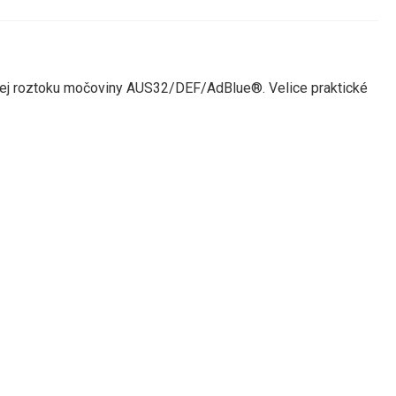
ýdej roztoku močoviny AUS32/DEF/AdBlue®. Velice praktické