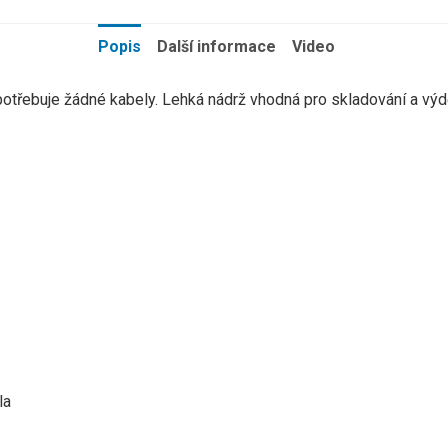
Popis
Další informace
Video
epotřebuje žádné kabely. Lehká nádrž vhodná pro skladování a v
la