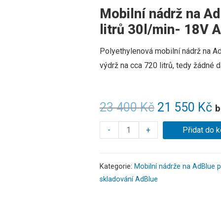
Mobilní nádrž na A
litrů 30l/min- 18V
Polyethylenová mobilní nádrž na Ad
výdrž na cca 720 litrů, tedy žádné d
23 400
Kč
21 550
Kč
b
-
+
Přidat do k
Kategorie:
Mobilní nádrže na AdBlue p
skladování AdBlue