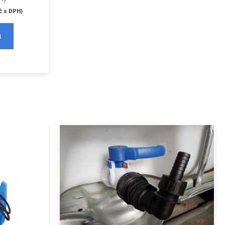
č
s DPH)
u