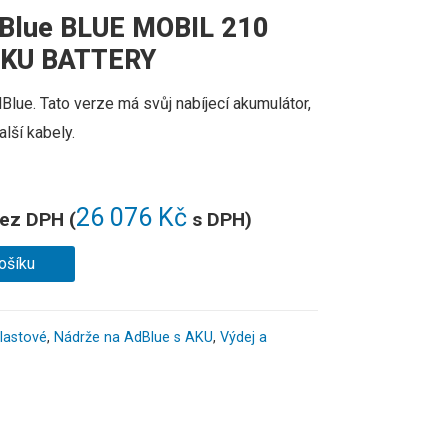
dBlue BLUE MOBIL 210
 AKU BATTERY
Blue.
Tato verze má svůj nabíjecí akumulátor,
alší kabely.
26 076
Kč
ez DPH (
s DPH)
ošíku
lastové
,
Nádrže na AdBlue s AKU
,
Výdej a