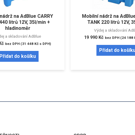
 nádrž na AdBlue CARRY
Mobilní nádrž na AdBl
40 litrů 12V, 35l/min +
TANK 220 litrů 12V, 3
hladinoměr
Výdej a skladování Ad
ej a skladování AdBlue
19 990
Kč
bez DPH (
24 188
Kč
bez DPH (
31 448
Kč
s DPH)
Přidat do košík
Přidat do košíku