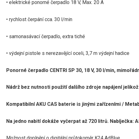
• elektrické ponorné čerpadlo 18 V, Max.
20 A
• rychlost čerpání cca.
30 l/min
• samonasávací čerpadlo, extra tiché
• výdejní pistole s nerezavějící oceli, 3,7 m výdejní hadice
Ponorné čerpadlo CENTRI SP 30, 18 V, 30 l/min, mimořádně
Nádrž bez nutnosti použití dalšího zdroje napájení jelikož
Kompatibilní AKU CAS baterie is jinými zařízeními / Metabo
Na jedno nabití dokáže vyčerpat až 720 litrů.
Nabíječka: 
Možnost doplnění o digitální průtokoměr K24 AdBlue