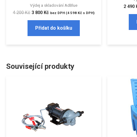
Výdej a skladování AdBlue
2 490
4 200
Kč
3 800
Kč
bez DPH (
4 598
Kč
s DPH)
Přidat do košíku
Související produkty