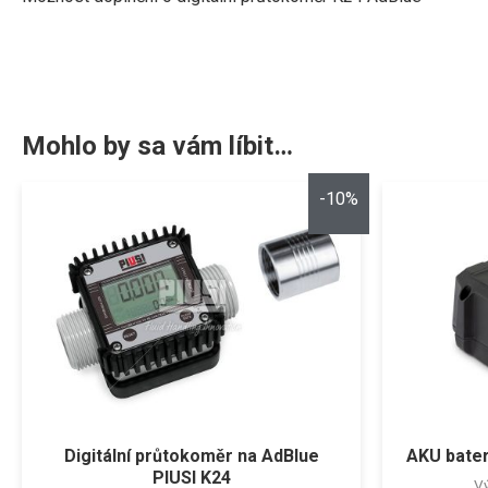
Mohlo by sa vám líbit…
-10%
Digitální průtokoměr na AdBlue
AKU bater
PIUSI K24
Vý