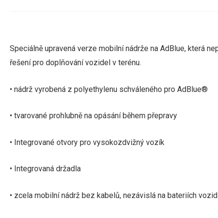
Speciálně upravená verze mobilní nádrže na AdBlue, která n
řešení pro doplňování vozidel v terénu.
• nádrž vyrobená z polyethylenu schváleného pro AdBlue®
• tvarované prohlubně na opásání během přepravy
• Integrované otvory pro vysokozdvižný vozík
• Integrovaná držadla
• zcela mobilní nádrž bez kabelů, nezávislá na bateriích vozid