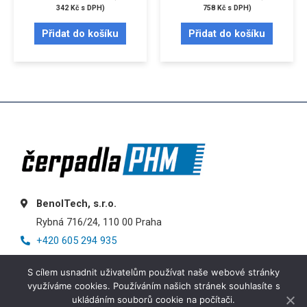
342
Kč
s DPH)
758
Kč
s DPH)
Přidat do košíku
Přidat do košíku
BenolTech, s.r.o.
Rybná 716/24, 110 00 Praha
+420 605 294 935
info@cerpadlaphm.cz
S cílem usnadnit uživatelům používat naše webové stránky
využíváme cookies. Používáním našich stránek souhlasíte s
ukládáním souborů cookie na počítači.