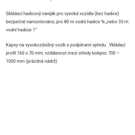
Skládací hadicový naviják pro vysoká vozidla (bez hadice)
bezpečně namontováno;
pro 80 m vodní hadice ¾ „nebo 35 m
vodní hadicie 1“
Kapsy na vysokozdvižný vozík s podpěrami vpředu .
Vkládací
profil 160 x 70 mm, vzdálenost mezi středy kolejnic 700 –
1000 mm (prázdná nádrž).