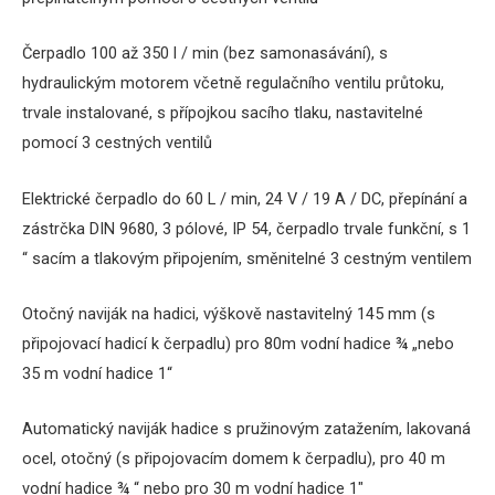
Čerpadlo 100 až 350 l / min (bez samonasávání), s
hydraulickým motorem včetně regulačního ventilu průtoku,
trvale instalované, s přípojkou sacího tlaku, nastavitelné
pomocí 3 cestných ventilů
Elektrické čerpadlo do 60 L / min, 24 V / 19 A / DC, přepínání a
zástrčka DIN 9680, 3 pólové, IP 54, čerpadlo trvale funkční, s 1
“ sacím a tlakovým připojením, směnitelné 3 cestným ventilem
Otočný naviják na hadici, výškově nastavitelný 145 mm (s
připojovací hadicí k čerpadlu) pro 80m vodní hadice ¾ „nebo
35 m vodní hadice 1“
Automatický naviják hadice s pružinovým zatažením, lakovaná
ocel, otočný (s připojovacím domem k čerpadlu), pro 40 m
vodní hadice ¾ “ nebo pro 30 m vodní hadice 1″