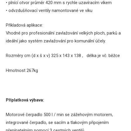
• plnící otvor průměr 420 mm s rychle uzavíracím víkem
• odvzdušňovací ventily namontované ve víku
Příkladová aplikace:
Vhodné pro profesionální zavlažování velkých ploch, parků a
ideální jako systém zavlažování pro komunální účely.
Rozměry cm (d x š x v) 325 x 143 x 138 , délka je vč.
běžce
Hmotnost 267kg
Příplatková výbava:
Motorové čerpadlo 500 l / min se zážehovým motorem,
integrované čerpadlo,
se sacím a tlakovým připojením
přepínatelným pomocí 3 cestných ventilů