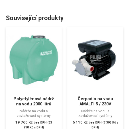
Související produkty
Polyetylénová nádrž
Čerpadlo na vodu
na vodu 2000 litrů
AMALFI 5 / 230V
Nádrže na vodu a
Nádrže na vodu a
zavlažovací systémy
zavlažovací systémy
19 760
Kč
6 110
Kč
bez DPH (
23
bez DPH (
7 393
Kč
s
910
Kč
s DPH)
DPH)