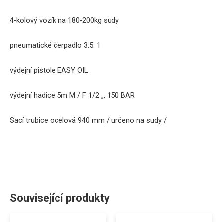
4
-kolový
vozík
na
180-200kg
sudy
pneumatické
čerpadlo
3.5
:
1
výdejní pistole
EASY
OIL
výdejní
hadice
5m
M
/
F
1/2
„
,
150
BAR
Sací trubice
ocelová
940
mm
/
určeno
na
sudy
/
Související produkty