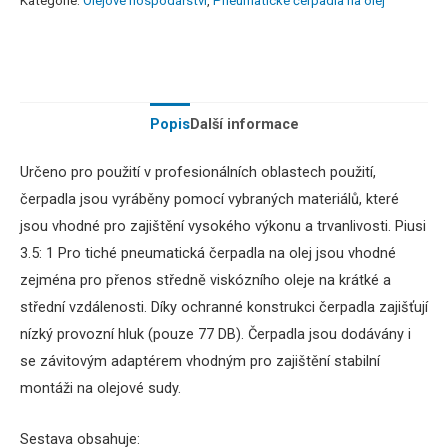
Kategorie:
Olejové hospodářství
,
Pneumatické čerpadla na olej
Popis
Další informace
Určeno
pro použití v
profesionálních
oblastech použití
,
čerpadla
jsou vyráběny
pomocí
vybraných
materiálů, které
jsou
vhodné
pro zajištění
vysokého
výkonu a
trvanlivosti.
Piusi
3.5
:
1
Pro
tiché
pneumatická
čerpadla
na
olej
jsou vhodné
zejména
pro přenos
středně
viskózního
oleje na
krátké
a
střední
vzdálenosti.
Díky ochranné
konstrukci
čerpadla
zajišťují
nízký
provozní
hluk
(pouze
77
DB
)
.
Čerpadla
jsou dodávány
i
se
závitovým
adaptérem
vhodným
pro zajištění
stabilní
montáži
na olejové
sudy
.
Sestava
obsahuje
: