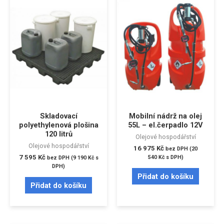
Skladovací
Mobilní nádrž na olej
polyethylenová plošina
55L – el.čerpadlo 12V
120 litrů
Olejové hospodářství
Olejové hospodářství
16 975
Kč
bez DPH (
20
7 595
Kč
540
Kč
s DPH)
bez DPH (
9 190
Kč
s
DPH)
Přidat do košíku
Přidat do košíku