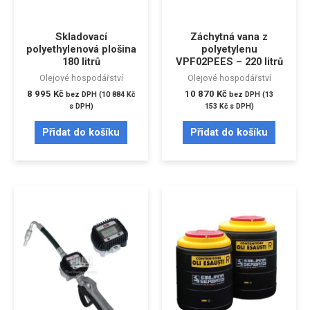
Skladovací
Záchytná vana z
polyethylenová plošina
polyetylenu
180 litrů
VPF02PEES – 220 litrů
Olejové hospodářství
Olejové hospodářství
8 995
Kč
10 870
Kč
bez DPH (
10 884
Kč
bez DPH (
13
s DPH)
153
Kč
s DPH)
Přidat do košíku
Přidat do košíku