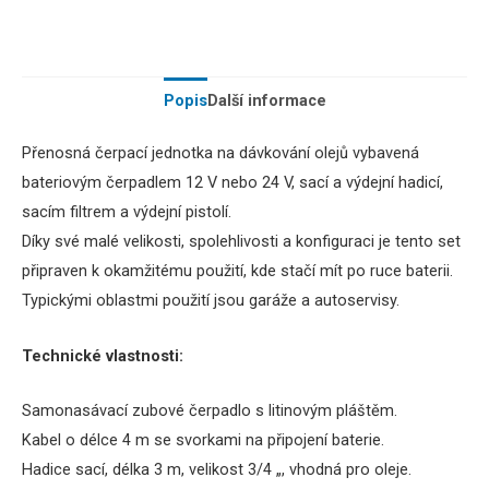
Popis
Další informace
Přenosná
čerpací jednotka
na
dávkování
olejů
vybavená
bateriovým
čerpadlem
12
V
nebo 24
V
,
sací
a
výdejní
hadicí,
sacím
filtrem
a
výdejní pistolí
.
Díky své malé
velikosti,
spolehlivosti
a
konfiguraci
je
tento
set
připraven
k okamžitému použití
, kde
stačí
mít
po
ruce
baterii.
Typickými
oblastmi
použití jsou
garáže
a
autoservisy
.
Technické
vlastnosti
:
Samonasávací
zubové
čerpadlo
s
litinovým
pláštěm
.
Kabel
o
délce
4
m
se svorkami
na
připojení baterie
.
Hadice
sací
, délka
3
m
,
velikost
3/4
„
, vhodná
pro oleje
.