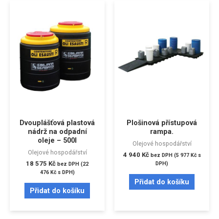
Dvouplášťová plastová
Plošinová přístupová
nádrž na odpadní
rampa.
oleje – 500l
Olejové hospodářství
Olejové hospodářství
4 940
Kč
bez DPH (
5 977
Kč
s
18 575
Kč
DPH)
bez DPH (
22
476
Kč
s DPH)
Přidat do košíku
Přidat do košíku