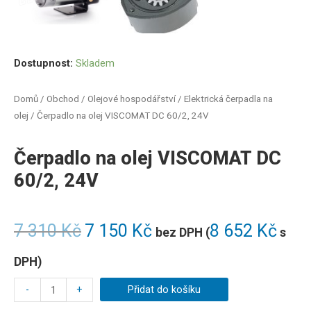
Dostupnost:
Skladem
Domů
/
Obchod
/
Olejové hospodářství
/
Elektrická čerpadla na
olej
/ Čerpadlo na olej VISCOMAT DC 60/2, 24V
Čerpadlo na olej VISCOMAT DC
60/2, 24V
7 310
Kč
7 150
Kč
8 652
Kč
bez DPH (
s
DPH)
-
+
Přidat do košíku