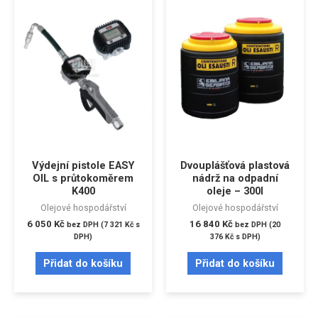
Výdejní pistole EASY
Dvouplášťová plastová
OIL s průtokoměrem
nádrž na odpadní
K400
oleje – 300l
Olejové hospodářství
Olejové hospodářství
6 050
Kč
16 840
Kč
bez DPH (
7 321
Kč
s
bez DPH (
20
DPH)
376
Kč
s DPH)
Přidat do košíku
Přidat do košíku