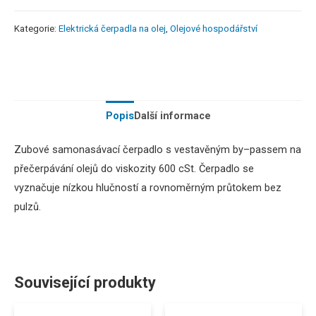
Kategorie:
Elektrická čerpadla na olej
,
Olejové hospodářství
Popis
Další informace
Zubové
samonasávací
čerpadlo
s vestavěným
by
–
passem
na
přečerpávání
olejů
do
viskozity
600
cSt
.
Čerpadlo
se
vyznačuje
nízkou hlučností
a
rovnoměrným
průtokem
bez
pulzů
.
Související produkty