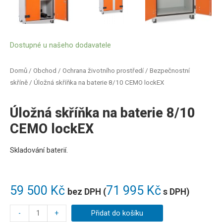
Dostupné u našeho dodavatele
Domů
/
Obchod
/
Ochrana životního prostředí
/
Bezpečnostní
skříně
/ Úložná skříňka na baterie 8/10 CEMO lockEX
Úložná skříňka na baterie 8/10
CEMO lockEX
Skladování baterií.
59 500
Kč
71 995
Kč
bez DPH (
s DPH)
-
+
Přidat do košíku