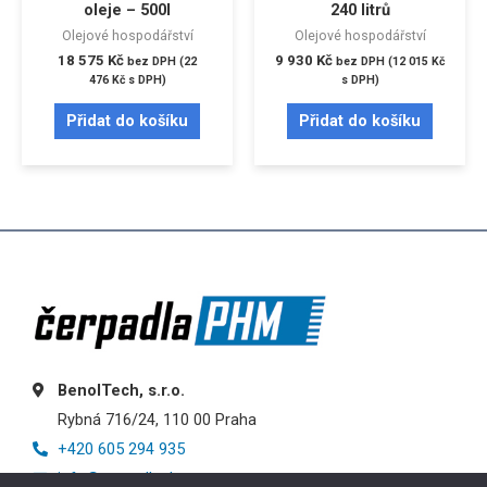
oleje – 500l
240 litrů
Olejové hospodářství
Olejové hospodářství
18 575
Kč
9 930
Kč
bez DPH (
22
bez DPH (
12 015
Kč
476
Kč
s DPH)
s DPH)
Přidat do košíku
Přidat do košíku
BenolTech, s.r.o.
Rybná 716/24, 110 00 Praha
+420 605 294 935
info@cerpadlaphm.cz