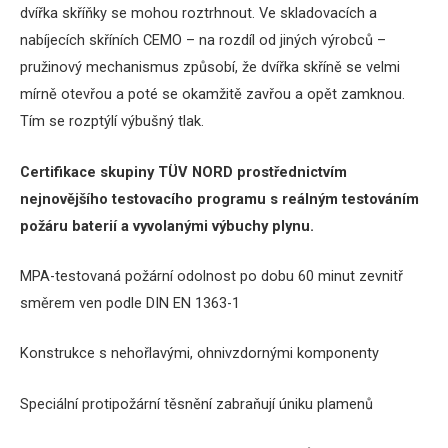
dvířka skříňky se mohou roztrhnout.
Ve skladovacích a
nabíjecích skříních CEMO – na rozdíl od jiných výrobců –
pružinový mechanismus způsobí, že dvířka skříně se velmi
mírně otevřou a poté se okamžitě zavřou a opět zamknou.
Tím se rozptýlí výbušný tlak.
Certifikace skupiny TÜV NORD prostřednictvím
nejnovějšího testovacího programu s reálným testováním
požáru baterií a vyvolanými výbuchy plynu.
MPA-testovaná požární odolnost po dobu 60 minut zevnitř
směrem ven podle DIN EN 1363-1
Konstrukce s nehořlavými, ohnivzdornými komponenty
Speciální protipožární těsnění zabraňují úniku plamenů