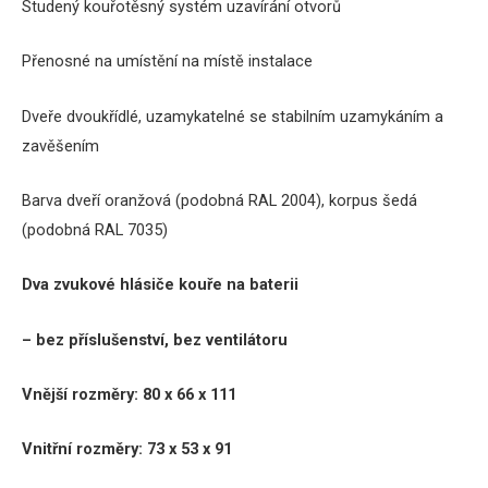
Studený kouřotěsný systém uzavírání otvorů
Přenosné na umístění na místě instalace
Dveře dvoukřídlé, uzamykatelné se stabilním uzamykáním a
zavěšením
Barva dveří oranžová (podobná RAL 2004), korpus šedá
(podobná RAL 7035)
Dva zvukové hlásiče kouře na baterii
– bez příslušenství, bez ventilátoru
Vnější rozměry:
80 x 66 x 111
Vnitřní rozměry:
73 x 53 x 91