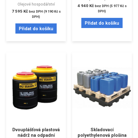
Olejové hospodářství
4 940
Kč
bez DPH (
5 977
Kč
s
7 595
Kč
DPH)
bez DPH (
9 190
Kč
s
DPH)
Přidat do košíku
Přidat do košíku
Dvouplášťová plastová
Skladovací
nádrž na odpadní
polyethylenová plošina